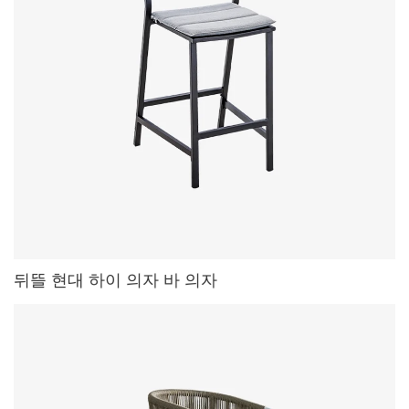
뒤뜰 현대 하이 의자 바 의자