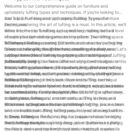
니다.
맞춤 가구는
모든 가구를 당신의 취향에 맞춰 맞춤 제작할 수
되었습니다. 편안한 쿠션과 넉넉한 공간은 가족, 친구들과 함께 편안
Welcome to our comprehensive guide on furniture and
있도록 하여 집이나 사무실에 완벽하게 어울리는 공간을 만들어줍
하게 시간을 보낼 수 있도록 도와줍니다.
upholstery tufting types and techniques. If you're looking to
니다. 이 블로그 게시물에서는 맞춤 가구의 세계와 다양한 유형, 그
add a touch of elegance and sophistication to your furniture
Our Top 5 Furniture and Upholstery Tufting Types and
리고 맞춤 가구가 어떻게 당신의 스타일을 반영하는 공간으로 탈바
pieces, mastering the art of tufting is a must. In this article, we'll
Techniques
꿈시킬 수 있는지 살펴보겠습니다.
delve into the top 5 tufting types and techniques that will
When it comes to furniture and upholstery, tufting adds a level
맞춤 가구의 매력
elevate your upholstery game and transform your living space.
of sophistication and elegance to any piece. The tufting
맞춤 가구는 단순한 사치를 넘어, 공간에 자신만의 개성을 반영하고
Whether you're a seasoned DIY enthusiast or a novice looking
technique involves creating patterns or clusters by pulling the
1. Diamond Tufting
싶은 이들을 위한 실용적인 솔루션입니다. 기성품과 달리, 맞춤 가구
to learn a new skill, this guide has something for everyone. Let's
fabric and securing it with buttons, creating a quilted or
Diamond tufting is one of the most classic and widely used
는 고객님의 구체적인 니즈를 고려하여 디자인됩니다. 즉, 고객님의
explore the world of tufting together and unleash your
padded look. There are various types and techniques of tufting
tufting techniques. It involves creating diamond-shaped
비전에 완벽하게 부합하는 소재, 색상, 크기를 직접 선택하실 수 있
creativity!
that can be used to achieve different styles and designs. In this
patterns by pulling the fabric and securing it with buttons or
2. Biscuit Tufting
습니다.
article, we'll explore the top 5 furniture and upholstery tufting
knots at the intersections. This technique is often seen on
Biscuit tufting, also known as square tufting, is characterized
최고의 개인화
types and techniques that you can incorporate into your home
headboards, sofas, and ottomans, adding a touch of elegance
by the use of small, square patterns created by pulling the
맞춤 가구의 주요 장점 중 하나는 가구의 모든 부분을 개인 맞춤으로
decor.
and sophistication to the piece. Diamond tufting can be
fabric and securing it with buttons or knots. This technique
3. Blind Tufting
제작할 수 있다는 것입니다. 맞춤 디자인 커피 테이블이든, 맞춤 제
achieved with various fabrics, from leather to velvet, and can
creates a tailored and modern look, making it a popular choice
Blind tufting is a technique where the buttons or knots used to
작 소파든, 나만의 특별한 가구를 만들 수 있는 자유를 누리세요. 이
be customized to fit any design style.
for contemporary furniture pieces. Biscuit tufting is often seen
secure the fabric are hidden within the folds of the upholstery,
러한 맞춤 제작을 통해 가구는 공간에 완벽하게 어울릴 뿐만 아니라
on armchairs, loveseats, and benches, adding a clean and
creating a seamless and smooth surface. This technique is
4. Buttonless Tufting
기존 인테리어와도 잘 어울립니다.
structured appearance to the upholstery.
often seen on leather sofas and chairs, giving the piece a sleek
Buttonless tufting, also known as stitched tufting, is a modern
양보다 질
and minimalist look. Blind tufting requires precision and skill to
take on traditional tufting techniques. Instead of using buttons
achieve a flawless finish, making it a popular choice for high-
or knots to secure the fabric, this technique involves creating
5. Deep Tufting
맞춤 가구를 선택하면 품질에 투자하는 것입니다. 대량 생산 가구는
end furniture designs.
the tufted pattern through stitching alone. Buttonless tufting
Deep tufting involves creating deep, plush patterns by pulling
비용 절감을 위해 품질이 낮은 재료를 사용하는 경우가 많지만, 맞춤
creates a clean and contemporary look, making it a versatile
the fabric and securing it with buttons or knots at regular
가구는 일반적으로 고품질 목재, 직물, 금속으로 제작됩니다. 즉, 가