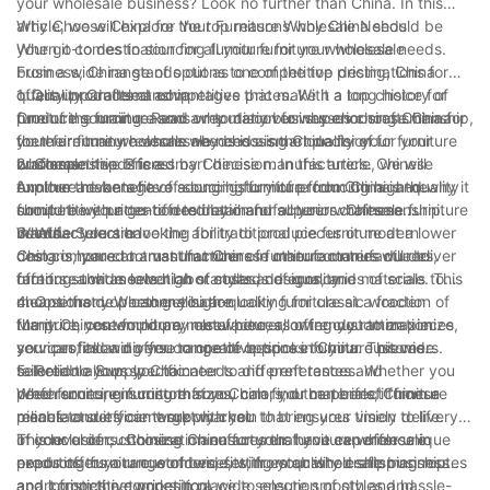
uniquely you.
your wholesale business? Look no further than China. In this
련되고 모던한 식탁부터 정교하게 조각된 전통 헤드보드까지, 숙련
more sustainable way of living. So why settle for mass-
article, we will explore the top reasons why China should be
Why Choose China for Your Furniture Wholesale Needs
된 장인의 손길을 통해 당신의 비전을 현실로 만들어 보세요. 맞춤
produced, cookie-cutter furniture when you can have a
편안함 외에도, 천 소파는 집 인테리어의 일부가 될 수 있습니다. 부
your go-to destination for all your furniture wholesale needs.
When it comes to sourcing furniture for your wholesale
제작 원목 가구는 아름다울 뿐만 아니라 기능적이고 당신의 특별한
handcrafted piece that is truly one-of-a-kind? With
활절에는 화려한 벨벳 쿠션, 꽃무늬 포인트, 부활절 토끼 무늬 쿠션
From a wide range of options to competitive pricing, China
business, China stands out as one of the top destinations for
니즈에 딱 맞는 가구를 제작할 수 있도록 도와줍니다.
customizable furniture, the possibilities are truly endless.
등 축제 분위기를 더할 수 있는 장식품을 추가하여 천 소파를 더욱
offers unparalleled advantages that make it a top choice for
quality products at competitive prices. With a long history of
1. Quality Craftsmanship
특별하게 만들어 보세요.
furniture sourcing. Read on to discover why choosing China for
producing furniture and a reputation for superior craftsmanship,
One of the main reasons why many businesses choose China
your furniture wholesale needs is a smart decision for your
there are many reasons why choosing China for your furniture
for their furniture wholesale needs is the quality of
business.
wholesale needs is a smart decision. In this article, we will
craftsmanship offered by Chinese manufacturers. Chinese
2. Competitive Prices
식탁은 가족 모임의 중심이 되는 공간 중 하나입니다. 이
대리석 상
explore the benefits of sourcing furniture from China and why it
furniture makers have a long history of producing high-quality
Another advantage of sourcing furniture from China is the
판 식탁은
미드센추리 모던 스타일과 현대적인 미니멀리즘의 요소
should be your go-to destination for all your wholesale furniture
furniture with attention to detail and superior craftsmanship.
competitive prices offered by manufacturers. Chinese
를 반영한 ​​독특한 미적 감각을 자랑합니다. 부활절 점심이나 저녁 식
needs.
Whether you are looking for traditional pieces or modern
manufacturers have the ability to produce furniture at a lower
3. Wide Selection
사 때면 대리석 식탁에 풍성한 음식이 차려지고, 가족들은 둘러앉아
designs, you can trust that Chinese manufacturers will deliver
cost compared to manufacturers in other countries due to
China is home to a vast number of furniture manufacturers,
행복과 감사를 나눕니다.
furniture that meets high standards of quality.
factors such as lower labor costs and economies of scale. This
offering a wide selection of styles, designs, and materials to
means that you can get high-quality furniture at a fraction of
choose from. Whether you are looking for classic wooden
4. Options de personnalisation
the price you would pay elsewhere, allowing you to maximize
furniture, contemporary metal pieces, or trendy rattan pieces,
Many Chinese furniture manufacturers offer customization
your profits and offer competitive prices to your customers.
you can find a diverse range of options in China. This wide
services, allowing you to create bespoke furniture pieces
selection allows you to cater to different tastes and
tailored to your specific needs and preferences. Whether you
5. Reliable Supply Chain
preferences, ensuring that you can find the perfect furniture
need furniture in custom sizes, colors, or materials, Chinese
When sourcing furniture from China, you can benefit from a
pieces to suit your target market.
manufacturers can work with you to bring your vision to life.
reliable and efficient supply chain that ensures timely delivery
This level of customization ensures that you can offer unique
of your orders. Chinese manufacturers have experience in
In conclusion, choosing China for your furniture wholesale
products to your customers, setting your wholesale business
exporting furniture worldwide, with established shipping routes
needs offers a range of benefits, from quality craftsmanship
apart from the competition.
and logistics networks in place to ensure smooth and hassle-
and competitive prices to a wide selection of styles and