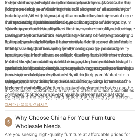
업에게는 더욱 중요합니다.
range of customizable furniture options to help you create the
to choose everything from the size and shape of a sofa to the
room. With customizable furniture options from MIGLIO 5792,
3. Maximizing Functionality in Small Spaces
맞춤형 목재 가구
living space of your dreams.
color and texture of a dining table. This level of customization
you can create a unified look that ties together all elements of
For those living in smaller homes or apartments, maximizing
not only ensures that your furniture reflects your personal style
your decor. Whether you prefer a modern, minimalist vibe or a
functionality is key to making the most of limited space.
원목 가구는 시대를 초월하는 매력을 지니고 있어 어떤 공간에도 따
but also allows you to optimize your living space for maximum
more eclectic, bohemian feel, our customizable furniture
Customizable furniture offers a solution to this challenge by
4. Expressing Your Personal Style
뜻함과 개성을 더할 수 있습니다. 맞춤 원목 가구는 원목 종류, 마감,
comfort and functionality.
options can help you achieve the look you desire. By selecting
allowing you to design pieces that are both stylish and space-
Your home should be a reflection of your personality and unique
그리고 원하는 디자인 디테일까지 취향에 맞춰 선택할 수 있어 더욱
pieces that complement each other in terms of style, color, and
saving. At MIGLIO 5792, we offer a variety of customizable
taste, and your furniture plays a significant role in expressing
특별합니다.
material, you can create a harmonious living space that feels
options, such as storage beds, modular sofas, and extendable
your personal style. With customizable furniture options from
5. Investing in Quality and Longevity
나무의 종류
intentional and cohesive.
dining tables, that are specifically designed to maximize
MIGLIO 5792, you have the freedom to design pieces that
When it comes to furnishing your home, quality and longevity
맞춤 원목 가구를 선택할 때, 어떤 종류의 원목을 선택하느냐에 따라
functionality in small spaces. By choosing furniture that can be
speak to your individual aesthetic preferences. Whether you
are important factors to consider. Customizable furniture from
가구의 외관과 느낌이 크게 달라질 수 있습니다. 오크나 메이플 같은
tailored to your exact specifications, you can create a living
prefer clean lines and neutral tones or bold colors and eclectic
MIGLIO 5792 is crafted with the highest quality materials and
In conclusion, customizable furniture offers a multitude of
클래식한 원목부터 마호가니나 티크 같은 이국적인 원목까지 다양
space that is both practical and stylish, no matter how limited
patterns, our customizable options allow you to create furniture
craftsmanship to ensure durability and longevity. By investing
benefits for those looking to create a living space that is truly
한 원목을 선택할 수 있습니다. 각 원목은 고유한 특성을 지니고 있
your square footage may be.
that truly reflects who you are. By selecting pieces that
in customizable pieces that are built to last, you can create a
personalized and reflective of their unique style. With
으므로, 미적 및 기능적 니즈에 맞는 원목을 선택하는 것이 중요합니
resonate with your style, you can create a living space that
living space that will stand the test of time, both in terms of
customizable options from MIGLIO 5792, you can harness the
Wniosek
다.
feels authentically you.
style and durability. With our customizable options, you can be
power of customization to design a living space that is
마무리 옵션
In conclusion, customizable furniture offers endless possibilities
confident that you are investing in furniture that is not only
cohesive, functional, and expressive of your personal style.
맞춤 제작 원목 가구의 마감은 전체적인 외관에 중요한 역할을 할 수
for creating the perfect living space that reflects your personal
tailored to your needs but also built to withstand the wear and
Whether you are looking to maximize functionality in a small
있습니다. 나무결을 강조하는 자연스러운 마감부터 색감과 깊이를
style and meets your specific needs. Whether you are looking
자세한 내용을 읽으십시오
tear of daily life.
space or create a harmonious design aesthetic, customizable
더하는 스테인 마감까지, 선택할 수 있는 옵션은 무궁무진합니다. 심
to maximize space in a small apartment, showcase your unique
furniture allows you to tailor your furniture to fit your specific
지어 빈티지한 느낌을 더하기 위해 빈티지 마감을 선택할 수도 있습
taste, or simply want to have furniture that fits perfectly in your
Why Choose China For Your Furniture
needs and preferences. Invest in quality, longevity, and
니다.
5
home, customization is the key. By investing in customizable
Wholesale Needs
personalization by choosing customizable furniture from
디자인 유연성
furniture, you are not only getting a one-of-a-kind piece, but
MIGLIO 5792 to craft the perfect living space that feels
Are you seeking high-quality furniture at affordable prices for
맞춤 제작 원목 가구는 무궁무진한 디자인 가능성을 제공합니다. 세
you are also supporting local artisans and contributing to a