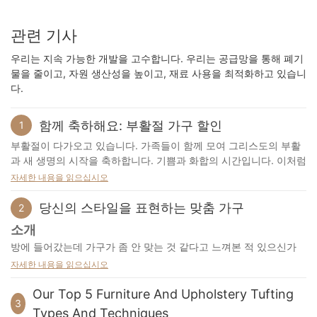
관련 기사
우리는 지속 가능한 개발을 고수합니다. 우리는 공급망을 통해 폐기
물을 줄이고, 자원 생산성을 높이고, 재료 사용을 최적화하고 있습니
다.
함께 축하해요: 부활절 가구 할인
1
부활절이 다가오고 있습니다. 가족들이 함께 모여 그리스도의 부활
과 새 생명의 시작을 축하합니다. 기쁨과 화합의 시간입니다. 이처럼
따뜻한 날씨에는 가구 선택이 특히 중요하며, 저희 가구 컬렉션은 가
자세한 내용을 읽으십시오
족 모임에 안성맞춤입니다.
당신의 스타일을 표현하는 맞춤 가구
2
소개
대형 섹셔널 소파는 가족 모임의 중심입니다. 저희 팀은 이 소파를
방에 들어갔는데 가구가 좀 안 맞는 것 같다고 느껴본 적 있으신가
디자인하는 데 심혈을 기울였습니다. 인체공학적 구조를 고려하여
요? 가구가 너무 크거나, 작거나, 아니면 스타일이 좀 어긋났을 수도
등받이를 두 겹으로 설계했습니다. 첫 번째 등받이는 시트백에 완전
자세한 내용을 읽으십시오
있습니다. 그렇다면 당신만 그런 게 아닙니다. 대량 생산 가구가 시
히 고정되어 등을 안정적으로 지지합니다. 소파의 풍부함을 더하기
장을 장악하는 세상에서, 나만의 취향을 반영하는 특별한 가구를 찾
Our Top 5 Furniture And Upholstery Tufting
위해 가죽과 천을 결합한 디자인을 채택했습니다. 바깥쪽 등받이는
3
는 것은 쉽지 않습니다. 바로 이럴 때 맞춤 가구가 중요한 역할을 합
밝은 가죽으로, 안쪽 등받이와 시트백은 같은 색상의 벨벳으로 제작
Types And Techniques