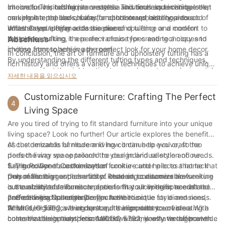
choice for various furniture styles. This technique can be seen
intervals. This technique creates a luxurious and inviting look,
In conclusion, tufting is a versatile and timeless technique that
구의 외관이 더 좋아질 뿐만 아니라 수명도 더 길어집니다.
on upholstered beds, sofas, and ottomans, adding a touch of
making it a popular choice for upholstered headboards and
can elevate the look of any furniture or upholstery piece.
독특한 디자인
understated elegance to the piece.
sofas. Deep tufting adds a sense of opulence and comfort to
Whether you prefer a classic diamond tufting or a modern
맞춤 가구를 통해 나만의 독특한 디자인 아이디어를 현실로 구현할
the piece, making it a perfect choice for creating a cozy and
buttonless tufting, there are various types and techniques to
Abschluss
수 있습니다. 구체적인 비전을 가지고 있든, 디자이너의 도움이 필요
inviting atmosphere in any room.
choose from to achieve the perfect look for your home decor.
In conclusion, the art of furniture and upholstery tufting has a
하든, 맞춤 가구는 일반 가구점에서는 찾을 수 없는 창의성과 혁신을
By understanding the different tufting types and techniques,
rich history and offers a variety of techniques to achieve unique
가능하게 합니다.
you can select the right option to complement your design style
and stylish designs. From diamond tufting to biscuit tufting,
자세한 내용을 읽으십시오
and create a stunning and sophisticated look for your space.
each method has its own distinct look and feel. By
도매 맞춤 가구
incorporating these tufting types and techniques into your
Customizable Furniture: Crafting The Perfect
넓은 공간을 꾸미고 싶은 기업이나 개인에게 맞춤 가구 도매는 훌륭
4
furniture pieces, you can add a touch of sophistication and
Living Space
한 선택입니다. 맞춤 제작의 장점을 누리면서 할인된 가격으로 여러
elegance to any room. Whether you prefer a classic and
가구를 주문할 수 있습니다.
Are you tired of trying to fit standard furniture into your unique
traditional style or a more modern and contemporary look,
비용 효율적인 솔루션
living space? Look no further! Our article explores the benefits
tufting can elevate the design of your furniture. So, next time
대량 구매는 상당한 비용 절감 효과를 가져옵니다. 맞춤 가구 도매를
of customizable furniture and how it can help you craft the
As the demands of modern living continue to evolve, so too
you're looking to update your decor, consider adding some
선택하면 높은 품질의 개인 맞춤형 가구를 큰 부담 없이 구매할 수
perfect living space tailored to your individual style and needs.
does the way we approach the design and selection of our
tufted pieces to create a luxurious and inviting space.
있습니다. 특히 호텔이나 레스토랑처럼 여러 개의 객실이나 식사 공
Say goodbye to cookie-cutter furniture and hello to a home that
furniture. Gone are the days of cookie-cutter pieces that lack
1. The Power of Customization
간을 꾸며야 하는 사업체에 유용합니다.
truly reflects your personality. Read on to discover how
personalization and character. Instead, consumers are seeking
One of the biggest benefits of choosing customizable furniture
디자인의 일관성
customizable furniture can transform your living space into a
out customizable furniture options that allow them to craft the
is the ability to tailor each piece to fit your specific needs and
넓은 공간을 꾸밀 때는 디자인의 일관성이 매우 중요합니다. 도매 맞
one-of-a-kind sanctuary.
perfect living space that reflects their unique style and needs.
preferences. No longer do you have to settle for dimensions,
2. Creating a Cohesive Design Aesthetic
춤 가구는 모든 가구가 완벽하게 조화를 이루어 통일감 있고 세련된
At MIGLIO 5792, we understand the importance of creating a
finishes, or fabrics that don't quite align with your vision. With
When designing a living space, it's important to create a
분위기를 연출합니다. 특히 특정 브랜드 이미지를 유지하고 싶은 기
home that feels truly personalized, which is why we offer a wide
customizable options from MIGLIO 5792, you have the power
cohesive design aesthetic that flows seamlessly throughout the