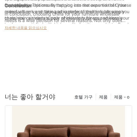
free delivery. This means that you can rest assured that your
customization options. By tapping into the expertise of Chinese
Conclusion
orders will arrive on time and in perfect condition, allowing you
manufacturers and taking advantage of their reliable supply
In conclusion, choosing China for your furniture wholesale
to maintain a steady supply of inventory for your wholesale
chain, you can elevate your wholesale business and keep your
needs is a wise decision for several reasons. Not only does
business.
customers satisfied with high-quality furniture products. So why
China offer a vast array of high-quality furniture options at
자세한 내용을 읽으십시오
wait? Make China your top destination for sourcing furniture
competitive prices, but the country's reputation for excellent
and watch your business thrive.
craftsmanship and reliable production makes it a top choice for
businesses looking to source furniture. Additionally, China's
efficient manufacturing processes and access to a wide range
of materials make it a convenient and practical choice for
companies of all sizes. By selecting China as your furniture
wholesale destination, you can be confident in the quality and
affordability of your products, ensuring a successful and
profitable business venture. So, why wait? Make the smart
choice and choose China for your furniture wholesale needs
너는 좋아 할거야
호텔 가구
제품
제품 - o
today!