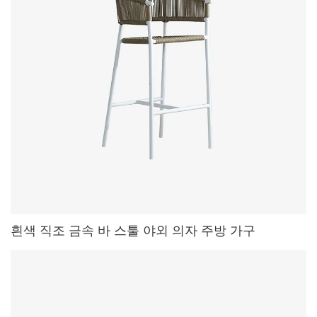
흰색 직조 금속 바 스툴 야외 의자 주방 가구