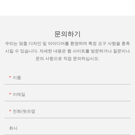
가장 잘 맞는 소재를 선택할 수 있습니다. 또한, 인테리어와 잘 어울
리는 색상과 패턴도 선택할 수 있습니다.
추가된 기능
맞춤형 섹셔널 가구를 사용하면 편안함과 기능성을 향상시키는 기
능을 추가할 수 있습니다. 내장형 수납공간, 리클라이닝 시트, 탈착
문의하기
식 쿠션 등 어떤 옵션을 선택하든 모든 니즈를 충족하는 섹셔널 가구
를 디자인할 수 있습니다.
우리는 맞춤 디자인 및 아이디어를 환영하며 특정 요구 사항을 충족
시킬 수 있습니다. 자세한 내용은 웹 사이트를 방문하거나 질문이나
맞춤형
문의 사항으로 직접 문의하십시오.
침실 가
구
이름
침실은 편
안한 휴식
처이자 안
이메일
식처가 되
어야 합니
전화/왓츠앱
다. 맞춤
제작한 침
실 가구는
회사
당신의 취