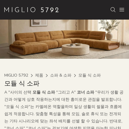
MIGLIO 5792
제품
소파 & 소파
모듈 식 소파
모듈 식 소파
A "사이의 선택
모듈 식 소파
"그리고 A"
코너 소파
"우리가 생활 공
간과 어떻게 상호 작용하는지에 대한 흥미로운 관점을 발표합니다.
"모듈 식 소파"는 카멜레온 역할을하며 일상 생활의 썰물과 흐름에
쉽게 적응합니다. 맞춤형 특성을 통해 모임, 솔로 휴식 또는 전개되
는 기타 시나리오에 맞는 좌석 배치를 선별 할 수 있습니다. 반대로,
"코너 소파" "코너 소파"는 겉보기에 어색한 지역을 아늑한 피난처