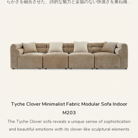
らかさを融合させた、詩的な魅力と妥協のない快適さを兼ね備え
たソファです。
Tyche Clover Minimalist Fabric Modular Sofa Indoor
M203
The Tyche Clover sofa reveals a unique sense of sophistication
and beautiful emotions with its clover-like sculptural elements