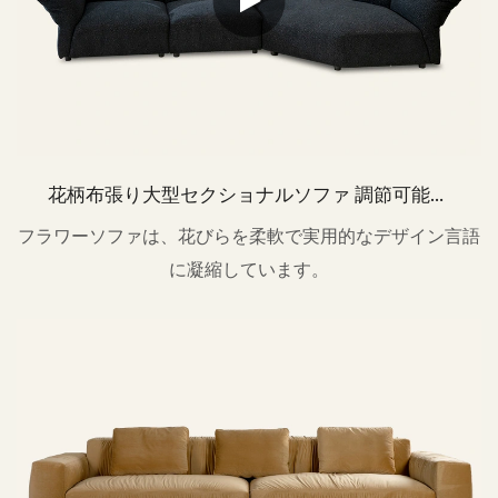
花柄布張り大型セクショナルソファ 調節可能な
アームレスト 背もたれ M137
フラワーソファは、花びらを柔軟で実用的なデザイン言語
に凝縮しています。