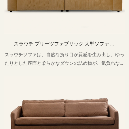
スラウチ プリーツファブリック 大型ソファ カ
ウチ 4人掛け M141
スラウチソファは、自然な折り目が質感を生み出し、ゆっ
たりとした座面と柔らかなダウンの詰め物が、気負わない
リラックスしたスタイルを演出します。