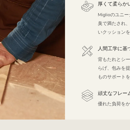
厚くて柔らか
Miglioの
臭で満たされ
いクッション
人間工学に基
背もたれとシ
らげ、包みを
ものサポート
頑丈なフレー
優れた負荷を