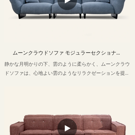
ムーンクラウドソファ モジュラーセクショナル
ソファ リビングルーム用 M155-A
静かな月明かりの下、雲のように柔らかく、ムーンクラウ
ドソファは、心地よい雲のようなリラクゼーションを提供
します。