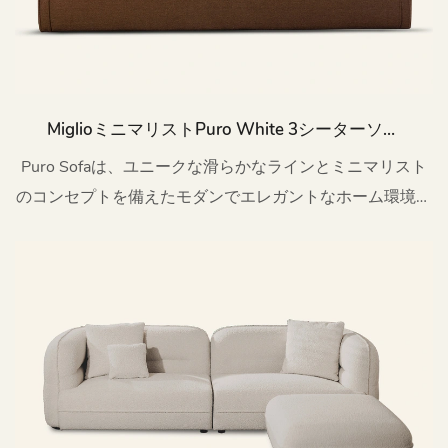
MiglioミニマリストPuro White 3シーターソフ
ァウォッシャブルm170
Puro Sofaは、ユニークな滑らかなラインとミニマリスト
のコンセプトを備えたモダンでエレガントなホーム環境を
作成します