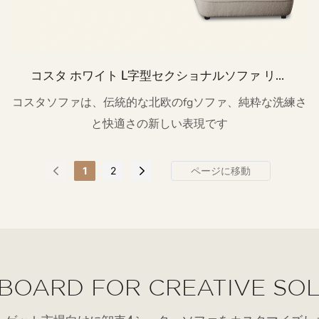
コスタ ホワイト L字型セクショナルソファ リビ
ングルーム M079
コスタソファは、伝統的な北欧のfgソファ、純粋な洗練さ
と快適さの新しい表現です
1
2
BOARD FOR CREATIVE SO