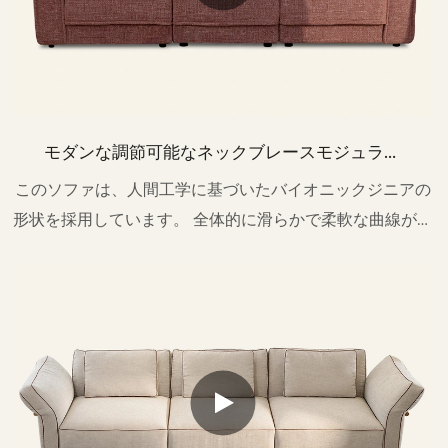
モダンな調節可能なネックブレースモジュラー
ソファリビングルームM222
このソファは、人間工学に基づいたバイオニックジニアの
形状を採用しています。 全体的に滑らかで柔軟な曲線がシ
ンプルなアウトラインと融合し、自然な美しさと人間工学
の繊細なバランスを実現しています。