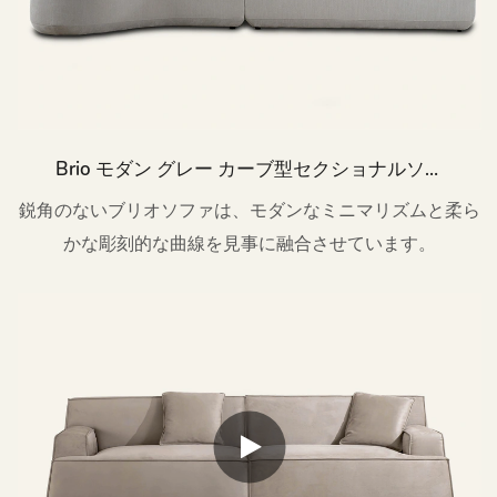
Brio モダン グレー カーブ型セクショナルソフ
ァ（シェーズロング付き）M149
鋭角のないブリオソファは、モダンなミニマリズムと柔ら
かな彫刻的な曲線を見事に融合させています。