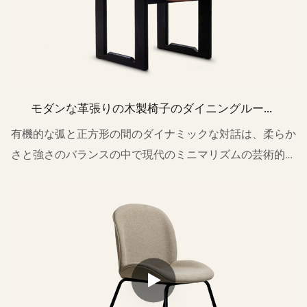
モダンな革張りの木製椅子のダイニングルーム
私200
有機的な弧と正方形の間のダイナミックな対話は、柔らか
さと強さのバランスの中で現代のミニマリズムの芸術的な
緊張を表現します。