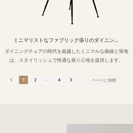
ミニマリストなファブリック張りのダイニング
チェア（金属製脚付き）CT1013
ダイニングチェアの時代を超越したミニマルな曲線と張地
は、スタイリッシュで快適な座り心地を提供します。
...
1
2
4