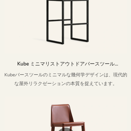
Kube ミニマリストアウトドアバースツール
（メタルバック付き）HC13
Kubeバースツールのミニマルな幾何学デザインは、現代的
な屋外リラクゼーションの本質を捉えています。