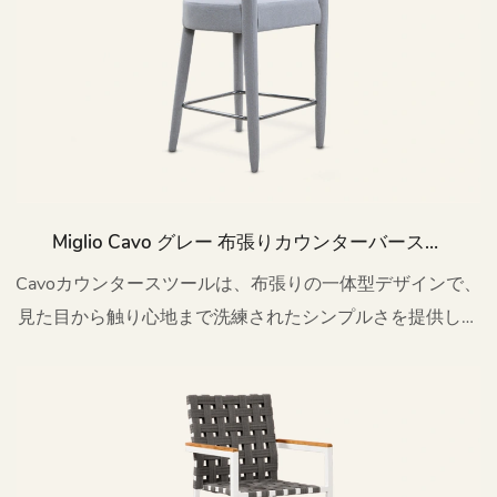
Miglio Cavo グレー 布張りカウンターバースツ
ール MY20
Cavoカウンタースツールは、布張りの一体型デザインで、
見た目から触り心地まで洗練されたシンプルさを提供しま
す。