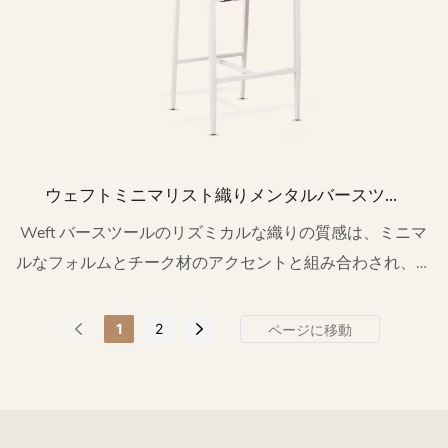
ウェフトミニマリスト織りメンタルバースツー
ル（背もたれ付き、屋外用）HC22
Weft バースツールのリズミカルな織りの質感は、ミニマ
ルなフォルムとチーク材のアクセントと組み合わされ、屋
外スペースに洗練されたカジュアルな美学を吹き込みま
す。
1
2