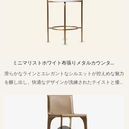
ミニマリストホワイト布張りメタルカウンター
バースツール背もたれ付きY03
滑らかなラインとエレガントなシルエットが控えめな魅力
を醸し出し、快適なデザインが洗練されたテイストと優れ
た品質を体現しています。