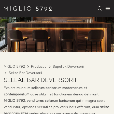
MIGLIO 5792
Productio
Supellex Deversorii
Sellae Bar Deversorii
SELLAE BAR DEVERSORII
Explora mundum
sellarum baricorum modernarum et
contemporalium
quae stilum et functionem denuo definiunt.
MIGLIO 5792, venditores sellarum baricorum qui
in magna copia
venduntur, optiones versatiles pro variis locis offerunt, dum
sellae
baricorum altae
sedes elevatas cum praesentia imperiosa