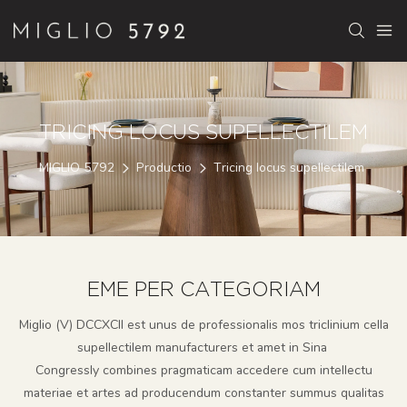
TRICING LOCUS SUPELLECTILEM
MIGLIO 5792
Productio
Tricing locus supellectilem
EME PER CATEGORIAM
Miglio (V) DCCXCII est unus de professionalis mos triclinium cella
supellectilem manufacturers et amet in Sina
Congressly combines pragmaticam accedere cum intellectu
materiae et artes ad producendum constanter summus qualitas