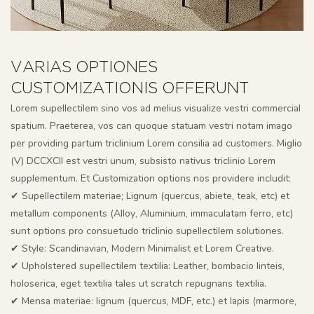
VARIAS OPTIONES
CUSTOMIZATIONIS OFFERUNT
Lorem supellectilem sino vos ad melius visualize vestri commercial
spatium. Praeterea, vos can quoque statuam vestri notam imago
per providing partum triclinium Lorem consilia ad customers. Miglio
(V) DCCXCII est vestri unum, subsisto nativus triclinio Lorem
supplementum. Et Customization options nos providere includit:
✔ Supellectilem materiae; Lignum (quercus, abiete, teak, etc) et
metallum components (Alloy, Aluminium, immaculatam ferro, etc)
sunt options pro consuetudo triclinio supellectilem solutiones.
✔
Style: Scandinavian, Modern Minimalist et Lorem Creative.
✔
Upholstered supellectilem textilia: Leather, bombacio linteis,
holoserica, eget textilia tales ut scratch repugnans textilia.
✔
Mensa materiae: lignum (quercus, MDF, etc.) et lapis (marmore,