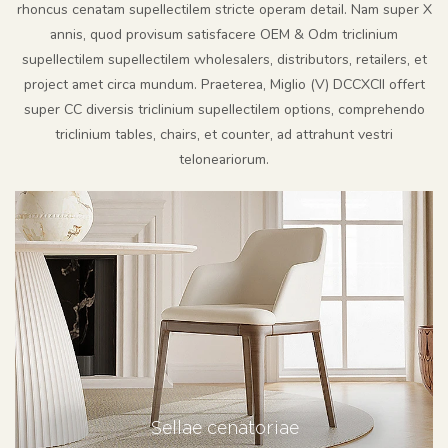
rhoncus cenatam supellectilem stricte operam detail. Nam super X
annis, quod provisum satisfacere OEM & Odm triclinium
supellectilem supellectilem wholesalers, distributors, retailers, et
project amet circa mundum. Praeterea, Miglio (V) DCCXCII offert
super CC diversis triclinium supellectilem options, comprehendo
triclinium tables, chairs, et counter, ad attrahunt vestri
teloneariorum.
Sellae cenatoriae