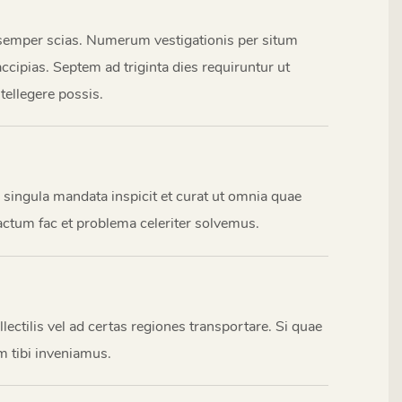
semper scias. Numerum vestigationis per situm
cipias. Septem ad triginta dies requiruntur ut
tellegere possis.
 singula mandata inspicit et curat ut omnia quae
actum fac et problema celeriter solvemus.
ctilis vel ad certas regiones transportare. Si quae
m tibi inveniamus.