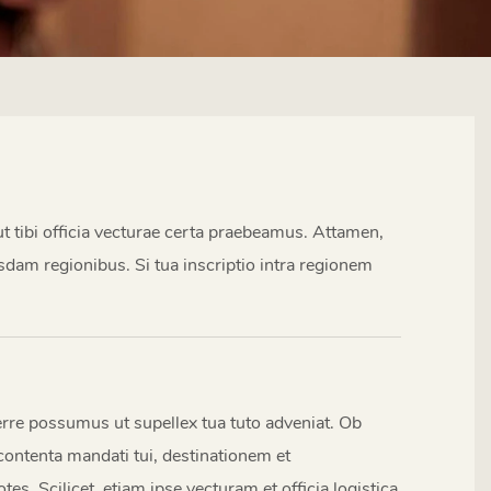
 tibi officia vecturae certa praebeamus. Attamen,
usdam regionibus. Si tua inscriptio intra regionem
ferre possumus ut supellex tua tuto adveniat. Ob
ontenta mandati tui, destinationem et
s. Scilicet, etiam ipse vecturam et officia logistica