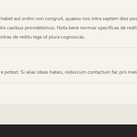
tis habet aut ordini non congruit, quaeso nos intra septem dies 
gulis casibus providebimus. Nota bene normas specificas de redi
stras de reditu lege ut plura cognoscas.
e potest. Si alias ideas habes, nobiscum contactum fac pro melio