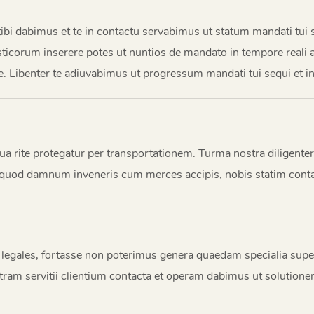
 dabimus et te in contactu servabimus ut statum mandati tui 
icorum inserere potes ut nuntios de mandato in tempore reali ac
 Libenter te adiuvabimus ut progressum mandati tui sequi et in
a rite protegatur per transportationem. Turma nostra diligenter
Si quod damnum inveneris cum merces accipis, nobis statim cont
legales, fortasse non poterimus genera quaedam specialia supelle
tram servitii clientium contacta et operam dabimus ut solutione