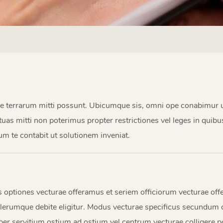
be terrarum mitti possunt. Ubicumque sis, omni ope conabimur ut
 tuas mitti non poterimus propter restrictiones vel leges in quib
ium te contabit ut solutionem inveniat.
ias optiones vecturae offeramus et seriem officiorum vecturae of
plerumque debite eligitur. Modus vecturae specificus secundum c
r servitium ostium ad ostium vel centrum vecturae colligere pote