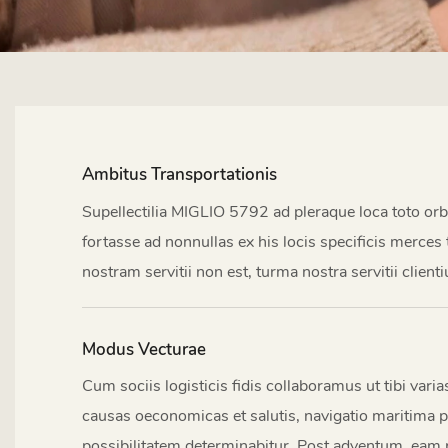
Ambitus Transportationis
Supellectilia MIGLIO 5792 ad pleraque loca toto or
fortasse ad nonnullas ex his locis specificis merces
nostram servitii non est, turma nostra servitii client
Modus Vecturae
Cum sociis logisticis fidis collaboramus ut tibi var
causas oeconomicas et salutis, navigatio maritima 
possibilitatem determinabitur. Post adventum, eam pe