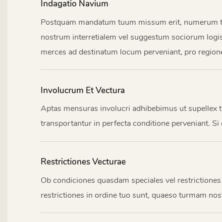
Indagatio Navium
Postquam mandatum tuum missum erit, numerum tibi
nostrum interretialem vel suggestum sociorum logist
merces ad destinatum locum perveniant, pro regione.
Involucrum Et Vectura
Aptas mensuras involucri adhibebimus ut supellex tu
transportantur in perfecta conditione perveniant. 
Restrictiones Vecturae
Ob condiciones quasdam speciales vel restrictiones 
restrictiones in ordine tuo sunt, quaeso turmam nos