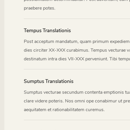
praebere potes.
Tempus Translationis
Post acceptum mandatum, quam primum expediemus e
dies circiter XX-XXX curabimus. Tempus vecturae v
destinatum intra dies VII-XXX perveniunt. Tibi tem
Sumptus Translationis
Sumptus vecturae secundum contenta emptionis tua
clare videre poteris. Nos omni ope conabimur ut pre
aequitatem et rationabilitatem curemus.