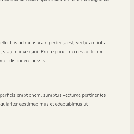
ectilis ad mensuram perfecta est, vecturam intra
statum inventarii. Pro regione, merces ad locum
nter disponere possis.
erficis emptionem, sumptus vecturae pertinentes
regulariter aestimabimus et adaptabimus ut