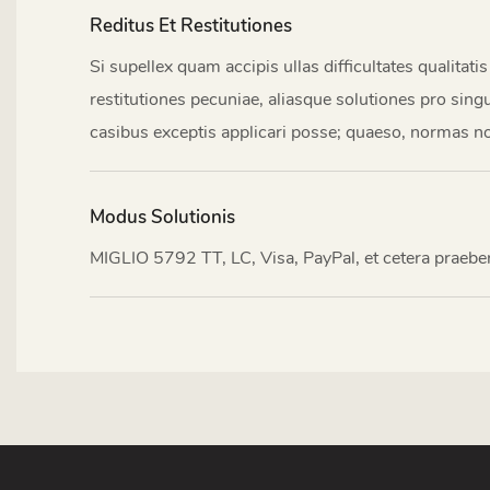
Reditus Et Restitutiones
Si supellex quam accipis ullas difficultates qualita
restitutiones pecuniae, aliasque solutiones pro sin
casibus exceptis applicari posse; quaeso, normas no
Modus Solutionis
MIGLIO 5792 TT, LC, Visa, PayPal, et cetera praeber