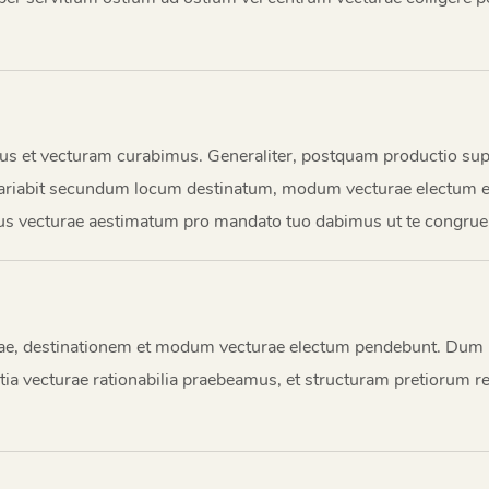
t vecturam curabimus. Generaliter, postquam productio supell
ariabit secundum locum destinatum, modum vecturae electum et 
pus vecturae aestimatum pro mandato tuo dabimus ut te congrue
e, destinationem et modum vecturae electum pendebunt. Dum p
tia vecturae rationabilia praebeamus, et structuram pretiorum 