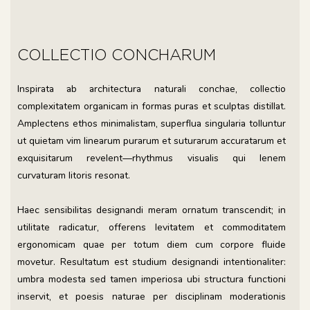
COLLECTIO CONCHARUM
Inspirata ab architectura naturali conchae, collectio
complexitatem organicam in formas puras et sculptas distillat.
Amplectens ethos minimalistam, superflua singularia tolluntur
ut quietam vim linearum purarum et suturarum accuratarum et
exquisitarum revelent—rhythmus visualis qui lenem
curvaturam litoris resonat.
Haec sensibilitas designandi meram ornatum transcendit; in
utilitate radicatur, offerens levitatem et commoditatem
ergonomicam quae per totum diem cum corpore fluide
movetur. Resultatum est studium designandi intentionaliter:
umbra modesta sed tamen imperiosa ubi structura functioni
inservit, et poesis naturae per disciplinam moderationis