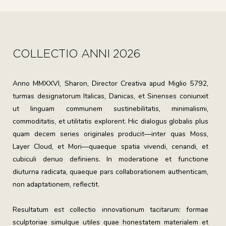
COLLECTIO ANNI 2026
Anno MMXXVI, Sharon, Director Creativa apud Miglio 5792,
turmas designatorum Italicas, Danicas, et Sinenses coniunxit
ut linguam communem sustinebilitatis, minimalismi,
commoditatis, et utilitatis explorent. Hic dialogus globalis plus
quam decem series originales producit—inter quas Moss,
Layer Cloud, et Mori—quaeque spatia vivendi, cenandi, et
cubiculi denuo definiens. In moderatione et functione
diuturna radicata, quaeque pars collaborationem authenticam,
non adaptationem, reflectit.
Resultatum est collectio innovationum tacitarum: formae
sculptoriae simulque utiles quae honestatem materialem et