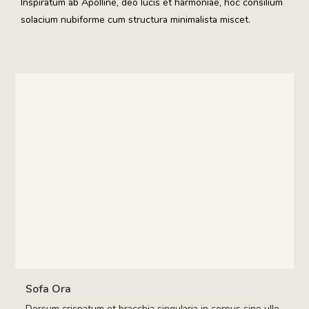
Inspiratum ab Apolline, deo lucis et harmoniae, hoc consilium
solacium nubiforme cum structura minimalista miscet.
Sofa Ora
Dorsum crispatum et bracchia singularia in corpus sine ullo