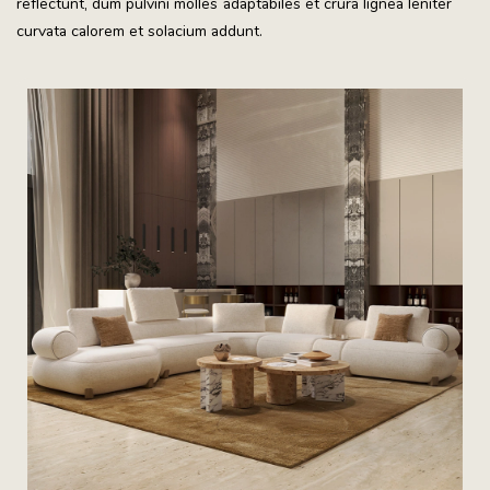
reflectunt, dum pulvini molles adaptabiles et crura lignea leniter
curvata calorem et solacium addunt.