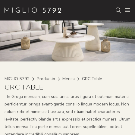
MIGLIO 5792
Productio
Mensa
GRC Table
GRC TABLE
In Groga mensam, cum suis unica artis figura et optimum materia
perficientur, brings avant-garde consilio lingua modern locus. Non
solum retinet minimalist textura, sed etiam habet characteres
levitate, perfectly blande artis expressio et practica munera. Utrum
tellus mensa Tea parte mensa aut Lorem supellectilem, potest
ostendere incredibili consilium saporem.