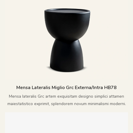
qualitatibus contra tempestates resistentibus fingens.
Mensa Lateralis Miglio Grc Externa/Intra HB78
Mensa lateralis Grc artem exquisitam designo simplici attamen
maiestatistico exprimit, splendorem novum minimalismi moderni.