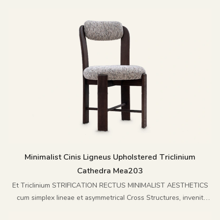
et siluetam nitida assequitur.
Minimalist Cinis Ligneus Upholstered Triclinium
Cathedra Mea203
Et Triclinium STRIFICATION RECTUS MINIMALIST AESTHETICS
cum simplex lineae et asymmetrical Cross Structures, invenit
delicata statera inter tensionem et consolationem, et