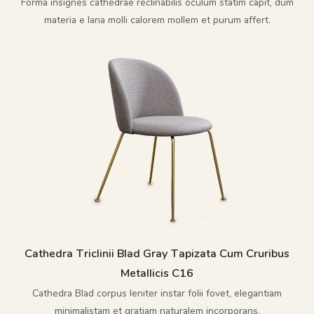
Forma insignes cathedrae reclinabilis oculum statim capit, dum
materia e lana molli calorem mollem et purum affert.
Cathedra Triclinii Blad Gray Tapizata Cum Cruribus
Metallicis C16
Cathedra Blad corpus leniter instar folii fovet, elegantiam
minimalistam et gratiam naturalem incorporans.