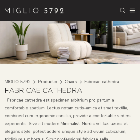
MIGLIO 5792
Productio
Chairs
Fabricae cathedra
FABRICAE CATHEDRA
Fabricae cathedra est specimen arbitrium pro partum a
comfortable spatium. Lectus notam cutis-amica et amet textilia,
combined cum ergonomic consilio, provide a comfortable sedens
experientia. Sive sit modern Minimalist, Nordic vel lux luxuria et
elegans style, potest addere unique style ad vivum cubiculum,
triclinium aut hortus. Sicut professional fabricae sella