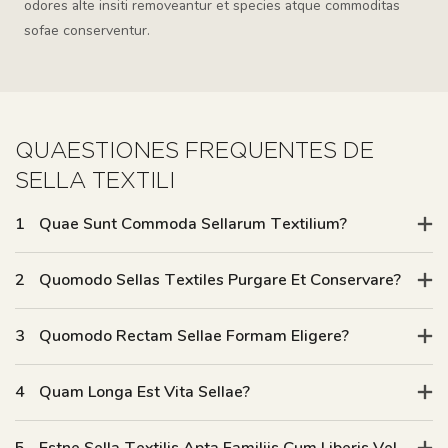
odores alte insiti removeantur et species atque commoditas
sofae conserventur.
QUAESTIONES FREQUENTES DE
SELLA TEXTILI
1
Quae Sunt Commoda Sellarum Textilium?
2
Quomodo Sellas Textiles Purgare Et Conservare?
3
Quomodo Rectam Sellae Formam Eligere?
4
Quam Longa Est Vita Sellae?
5
Estne Sella Textilis Apta Familiis Cum Liberis Vel