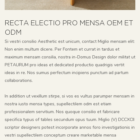
RECTA ELECTIO PRO MENSA OEM ET
ODM
Si vestri consilio Aesthetic est unicum, contact Miglio mensam elit:
Non enim multum dicere. Per Fontem et currat in tardus et
maximum mensam consilia, nostra in-Domus Design dolor militat ut
PETAURUM pro ideas et dedicated productio quadrigis vertit
ideas in re. Nos sumus perfectum incipiens punctum ad partum
collaborations.
In addition ut vexillum stirpe, si vos es vultus parumper mensam in
nostra iusto mensa types, supellectilem odm est etiam
professionalem servitium. Nos quoque consilio et fabricare
specifica typus of tables secundum opus tuum. Miglio (V) DCCXCII
scriptor designers potest incorporate annos foro investigationis in
vestri supellectilem conceptum creare marketable mensa