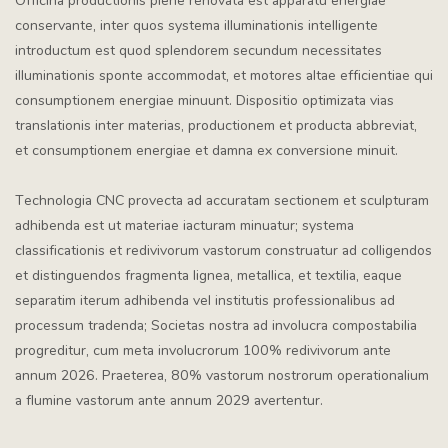
Officina productionis plene renovata est apparatu energiae
conservante, inter quos systema illuminationis intelligente
introductum est quod splendorem secundum necessitates
illuminationis sponte accommodat, et motores altae efficientiae qui
consumptionem energiae minuunt. Dispositio optimizata vias
translationis inter materias, productionem et producta abbreviat,
et consumptionem energiae et damna ex conversione minuit.
Technologia CNC provecta ad accuratam sectionem et sculpturam
adhibenda est ut materiae iacturam minuatur; systema
classificationis et redivivorum vastorum construatur ad colligendos
et distinguendos fragmenta lignea, metallica, et textilia, eaque
separatim iterum adhibenda vel institutis professionalibus ad
processum tradenda; Societas nostra ad involucra compostabilia
progreditur, cum meta involucrorum 100% redivivorum ante
annum 2026. Praeterea, 80% vastorum nostrorum operationalium
a flumine vastorum ante annum 2029 avertentur.