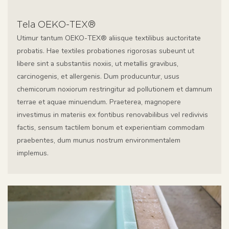
Tela OEKO-TEX®
Utimur tantum OEKO-TEX® aliisque textilibus auctoritate
probatis. Hae textiles probationes rigorosas subeunt ut
libere sint a substantiis noxiis, ut metallis gravibus,
carcinogenis, et allergenis. Dum producuntur, usus
chemicorum noxiorum restringitur ad pollutionem et damnum
terrae et aquae minuendum. Praeterea, magnopere
investimus in materiis ex fontibus renovabilibus vel redivivis
factis, sensum tactilem bonum et experientiam commodam
praebentes, dum munus nostrum environmentalem
implemus.