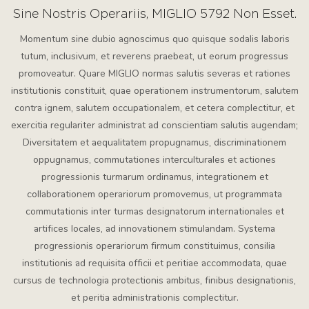
Sine Nostris Operariis, MIGLIO 5792 Non Esset.
Momentum sine dubio agnoscimus quo quisque sodalis laboris
tutum, inclusivum, et reverens praebeat, ut eorum progressus
promoveatur. Quare MIGLIO normas salutis severas et rationes
institutionis constituit, quae operationem instrumentorum, salutem
contra ignem, salutem occupationalem, et cetera complectitur, et
exercitia regulariter administrat ad conscientiam salutis augendam;
Diversitatem et aequalitatem propugnamus, discriminationem
oppugnamus, commutationes interculturales et actiones
progressionis turmarum ordinamus, integrationem et
collaborationem operariorum promovemus, ut programmata
commutationis inter turmas designatorum internationales et
artifices locales, ad innovationem stimulandam. Systema
progressionis operariorum firmum constituimus, consilia
institutionis ad requisita officii et peritiae accommodata, quae
cursus de technologia protectionis ambitus, finibus designationis,
et peritia administrationis complectitur.