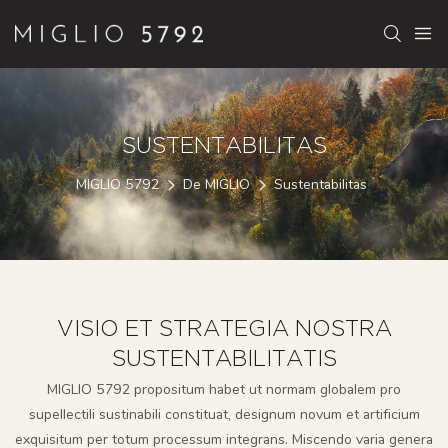
SUSTENTABILITAS
MIGLIO 5792
De MIGLIO
Sustentabilitas
VISIO ET STRATEGIA NOSTRA
SUSTENTABILITATIS
MIGLIO 5792 propositum habet ut normam globalem pro
supellectili sustinabili constituat, designum novum et artificium
exquisitum per totum processum integrans. Miscendo varia genera