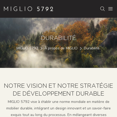
DURABILITÉ
MIGLIO 5792
À propos de MIGLIO
Durabilité
NOTRE VISION ET NOTRE STRATÉGIE
DE DÉVELOPPEMENT DURABLE
MIGLIO 5792 vise à établir une norme mondiale en matière de
mobilier durable, intégrant un design innovant et un savoir-faire
exquis tout au long du processus. En mélangeant diverses