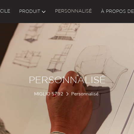
CILE
PERSONNALISÉ
PRODUIT
À PROPOS DE
PERSONNALISÉ
MIGLIO 5792
Personnalisé