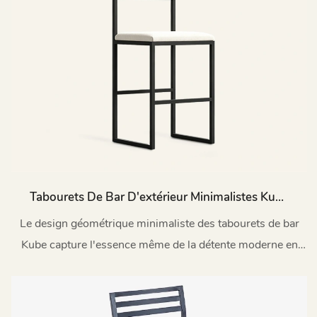
Tabourets De Bar D'extérieur Minimalistes Kube
Avec Dossiers En Métal HC13
Le design géométrique minimaliste des tabourets de bar
Kube capture l'essence même de la détente moderne en
plein air.