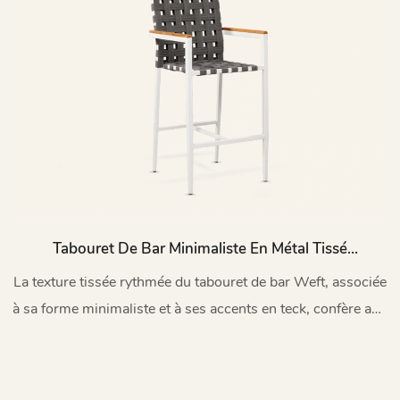
Tabouret De Bar Minimaliste En Métal Tissé
Avec Dossier Pour Extérieur HC22
La texture tissée rythmée du tabouret de bar Weft, associée
à sa forme minimaliste et à ses accents en teck, confère aux
espaces extérieurs une esthétique décontractée et
sophistiquée.