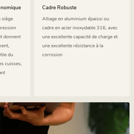
gonomique
Cadre Robuste
u siège
Alliage en aluminium épaissi ou
pression
cadre en acier inoxydable 316, avec
 et donnent
une excellente capacité de charge et
ment,
une excellente résistance à la
tile du
corrosion
es cuisses,
ant