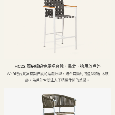
HC22 簡約緯編金屬吧台凳，靠背，適用於戶外
Weft吧台凳富有韻律感的編織紋理，結合其簡約的造型和柚木裝
飾，為戶外空間注入了精緻休閒的美感。