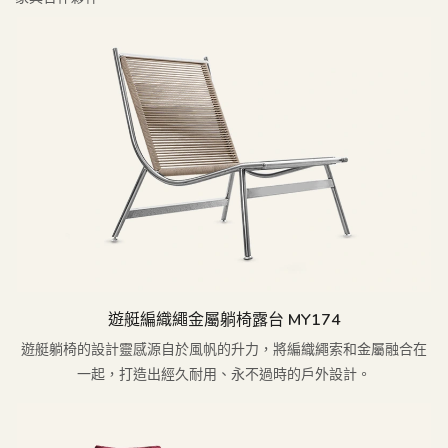
遊艇編織繩金屬躺椅露台 MY174
遊艇躺椅的設計靈感源自於風帆的升力，將編織繩索和金屬融合在
一起，打造出經久耐用、永不過時的戶外設計。