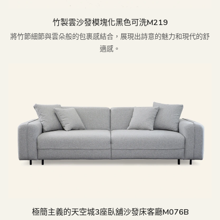
竹製雲沙發模塊化黑色可洗M219
將竹節細節與雲朵般的包裹感結合，展現出詩意的魅力和現代的舒
適感。
極簡主義的天空城3座臥舖沙發床客廳M076B