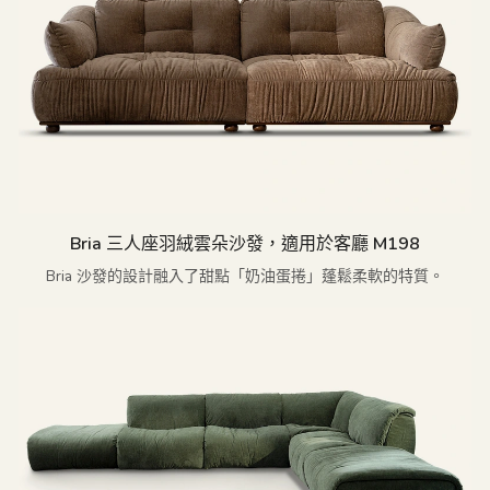
Bria 三人座羽絨雲朵沙發，適用於客廳 M198
Bria 沙發的設計融入了甜點「奶油蛋捲」蓬鬆柔軟的特質。