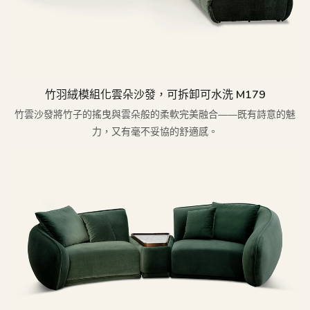
竹羽絨模組化雲朵沙發，可拆卸可水洗 M179
竹雲沙發將竹子的搖曳與雲朵般的柔軟完美融合——既有詩意的魅
力，又有毫不妥協的舒適感。