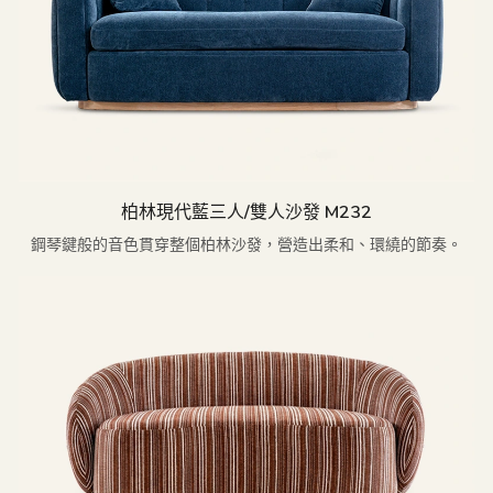
柏林現代藍三人/雙人沙發 M232
鋼琴鍵般的音色貫穿整個柏林沙發，營造出柔和、環繞的節奏。