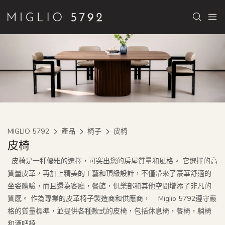
MIGLIO 5792
產品
椅子
皮椅
皮椅
皮椅是一種優雅的選擇，可突出您的房屋質量和風格。 它選擇的高
質量皮革，再加上精美的工藝和頂級設計，不僅帶來了豪華舒適的
坐姿體驗，而且還為客廳，餐館，俱樂部和其他空間增添了非凡的
質感。 作為專業的皮革椅子製造商和供應商， Miglio 5792遵守嚴
格的質量標準，並提供各種款式的皮椅，包括休息椅，餐椅，躺椅
和酒吧椅