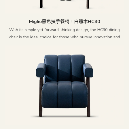
Miglio黑色扶手餐椅，白蠟木HC30
With its simple yet forward-thinking design, the HC30 dining
chair is the ideal choice for those who pursue innovation and
sophistication