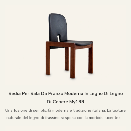
struttura aerodinamica iniettano una sensazione vivace, naturale e
rilassata nello spazio moderno
Sedia Per Sala Da Pranzo Moderna In Legno Di Legno
Di Cenere My199
Una fusione di semplicità moderna e tradizione italiana. La texture
naturale del legno di frassino si sposa con la morbida lucentezza
della pelle, mentre le linee aggraziate definiscono una forma che è