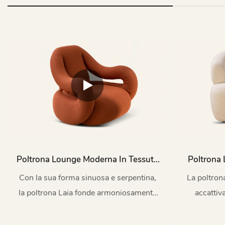
Poltrona Lounge Moderna In Tessuto
Poltrona
Laia M202 Per Interni
Tessuto B
Con la sua forma sinuosa e serpentina,
La poltron
la poltrona Laia fonde armoniosamente
accattiv
la tradizione cinese con il design
sofistic
contemporaneo.
coniuga