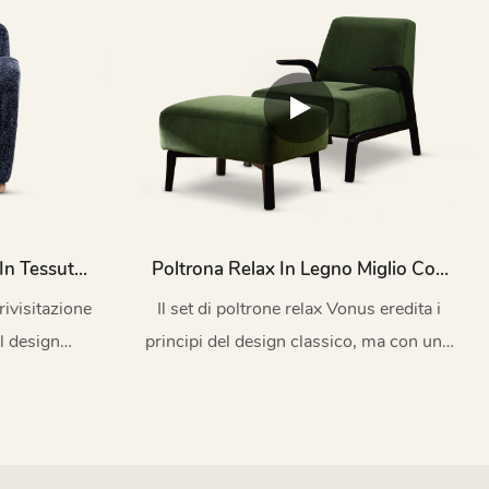
comfort e reinterpreta il linguaggio del
design moderno con un calore naturale.
In Tessuto
Poltrona Relax In Legno Miglio Con
Pedale Per Soggiorno MY07
rivisitazione
Il set di poltrone relax Vonus eredita i
l design
principi del design classico, ma con uno
speciale.
stile moderno e sostenibile. Gli eleganti
braccioli rialzati e i morbidi e comodi
cuscini della seduta offrono
un'esperienza di comfort avvolgente e