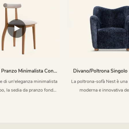
estetica accattivante.
 Pranzo Minimalista Con
Divano/poltrona Singolo 
nto In Tessuto E Gambe In
Nest M060
e di un'eleganza minimalista
La poltrona-sofà Nest è una 
Metallo CT1013
o, la sedia da pranzo fonde
moderna e innovativa de
mente curve e imbottitura,
tradizionale, classico e 
un'esperienza elegante e
confortevole.