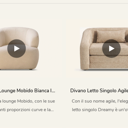
 Lounge Mobido Bianca In
Divano Letto Singolo Agil
ouclé Con Base In Metallo
Bianco M156B
a lounge Mobido, con le sue
Con il suo nome agile, l'ele
M003
anti proporzioni curve e la
letto singolo Dreamy è un'o
ata struttura della seduta,
per gli spazi piccoli moderni 
 un comfort squisito con