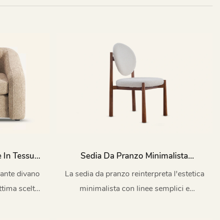
e In Tessuto
Sedia Da Pranzo Minimalista
Imbottita In Legno Di Frassino
gante divano
La sedia da pranzo reinterpreta l'estetica
MY203
ttima scelta
minimalista con linee semplici e
e sofisticati.
strutture trasversali asimmetriche, trova
un delicato equilibrio tra tensione e