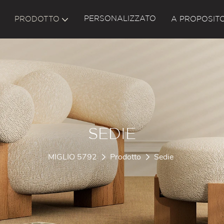
PERSONALIZZATO
PRODOTTO
A PROPOSITO
SEDIE
MIGLIO 5792
Prodotto
Sedie