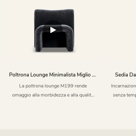
un'
Poltrona Lounge Minimalista Miglio In
Sedia Da
Tessuto NERO Per Soggiorno M199
Rivestime
La poltrona lounge M199 rende
Incarnazion
omaggio alla morbidezza e alla qualità
senza temp
della vita dell'estetica minimalista
sapiente
moderna.
creando 