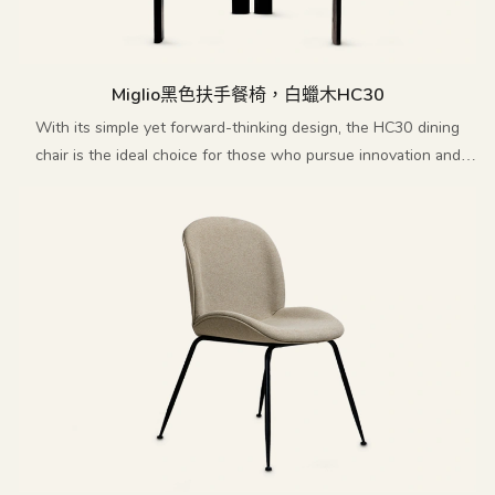
Miglio黑色扶手餐椅，白蠟木HC30
With its simple yet forward-thinking design, the HC30 dining
chair is the ideal choice for those who pursue innovation and
sophistication