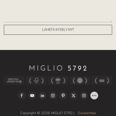
LÄHETÄ KYSELY NYT
Copyright © 2026 MIGLIO 5792 |
Sivukarttaa