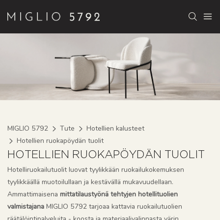
MIGLIO 5792
Tute
Hotellien kalusteet
Hotellien ruokapöydän tuolit
HOTELLIEN RUOKAPÖYDÄN TUOLIT
Hotelliruokailutuolit luovat tyylikkään ruokailukokemuksen
tyylikkäällä muotoilullaan ja kestävällä mukavuudellaan.
Ammattimaisena
mittatilaustyönä tehtyjen hotellituolien
valmistajana
MIGLIO 5792 tarjoaa kattavia ruokailutuolien
räätälöintipalveluita - koosta ja materiaalivalinnasta värin