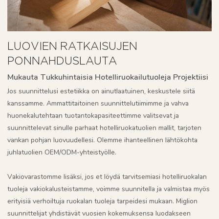
LUOVIEN RATKAISUJEN
PONNAHDUSLAUTA
Mukauta Tukkuhintaisia Hotelliruokailutuoleja Projektiisi
Jos suunnittelusi estetiikka on ainutlaatuinen, keskustele siitä
kanssamme. Ammattitaitoinen suunnittelutiimimme ja vahva
huonekalutehtaan tuotantokapasiteettimme valitsevat ja
suunnittelevat sinulle parhaat hotelliruokatuolien mallit, tarjoten
vankan pohjan luovuudellesi. Olemme ihanteellinen lähtökohta
juhlatuolien OEM/ODM-yhteistyölle.
Vakiovarastomme lisäksi, jos et löydä tarvitsemiasi hotelliruokalan
tuoleja vakiokalusteistamme, voimme suunnitella ja valmistaa myös
erityisiä verhoiltuja ruokalan tuoleja tarpeidesi mukaan. Miglion
suunnittelijat yhdistävät vuosien kokemuksensa luodakseen