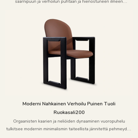
saarnipuun ja verhoilun puhtaan ja hienostuneen ilmeen
saavuttamiseksi.
Moderni Nahkainen Verhoilu Puinen Tuoli
Ruokasali200
Orgaanisten kaarien ja neliöiden dynaaminen vuoropuhelu
tulkitsee modernin minimalismin taiteellista jännitettä pehmeyden
ja voiman tasapainossa.