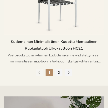
Kudemainen Minimalistinen Kudottu Mentaalinen
Ruokailutuoli Ulkokäyttöön HC21
Weft-ruokatuolin rytminen kudottu rakenne yhdistettynä sen
minimalistiseen muotoon ja tiikkipuun yksityiskohtiin antaa
ulkotiloille hienostuneen rennon estetiikan.
1
2