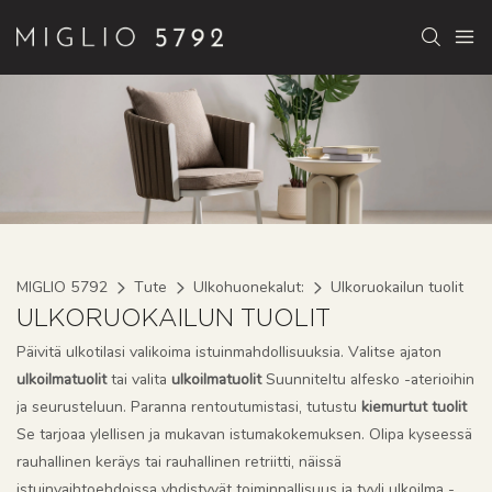
MIGLIO 5792
Tute
Ulkohuonekalut:
Ulkoruokailun tuolit
ULKORUOKAILUN TUOLIT
Päivitä ulkotilasi valikoima istuinmahdollisuuksia. Valitse ajaton
ulkoilmatuolit
tai valita
ulkoilmatuolit
Suunniteltu alfesko -aterioihin
ja seurusteluun. Paranna rentoutumistasi, tutustu
kiemurtut tuolit
Se tarjoaa ylellisen ja mukavan istumakokemuksen. Olipa kyseessä
rauhallinen keräys tai rauhallinen retriitti, näissä
istuinvaihtoehdoissa yhdistyvät toiminnallisuus ja tyyli ulkoilma -