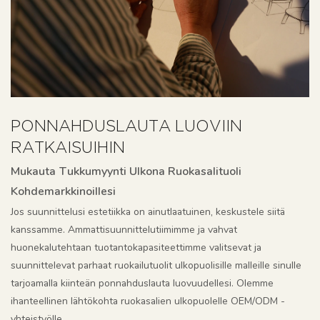
PONNAHDUSLAUTA LUOVIIN
RATKAISUIHIN
Mukauta Tukkumyynti Ulkona Ruokasalituoli
Kohdemarkkinoillesi
Jos suunnittelusi estetiikka on ainutlaatuinen, keskustele siitä
kanssamme. Ammattisuunnittelutiimimme ja vahvat
huonekalutehtaan tuotantokapasiteettimme valitsevat ja
suunnittelevat parhaat ruokailutuolit ulkopuolisille malleille sinulle
tarjoamalla kiinteän ponnahduslauta luovuudellesi. Olemme
ihanteellinen lähtökohta ruokasalien ulkopuolelle OEM/ODM -
yhteistyölle.