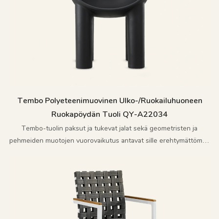
Tembo Polyeteenimuovinen Ulko-/ruokailuhuoneen
Ruokapöydän Tuoli QY-A22034
Tembo-tuolin paksut ja tukevat jalat sekä geometristen ja
pehmeiden muotojen vuorovaikutus antavat sille erehtymättömän
luonteen.