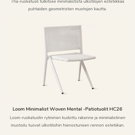
Tha-ruokatuoli tulkitsee minimalistista ulkotilojen estetiikkaa
puhtaiden geometristen muotojen kautta.
Loom Minimalist Woven Mental -patiotuolit HC26
Loom-ruokatuolin rytminen kudottu rakenne ja minimalistinen
muotoilu tuovat ulkotiloihin hienostuneen rennon estetiikan.