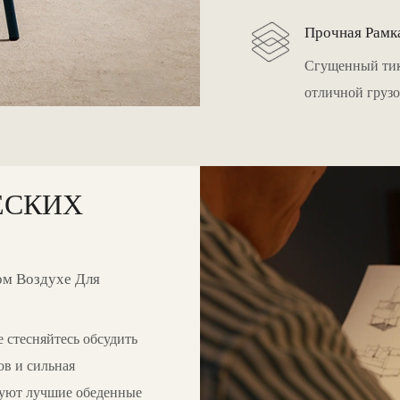
Прочная Рамк
Сгущенный тик
отличной груз
ЕСКИХ
ом Воздухе Для
е стесняйтесь обсудить
ов и сильная
руют лучшие обеденные