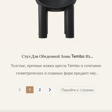
Стул Для Обеденной Зоны Tembo Из
Полиэтиленового Пластика, Предназначенный
Толстые, прочные ножки кресла Tembo и сочетание
Для Использования На Открытом Воздухе/в
геометрических и плавных форм придают ему
Столовой, QY-A22034
неповторимый характер.
1
2