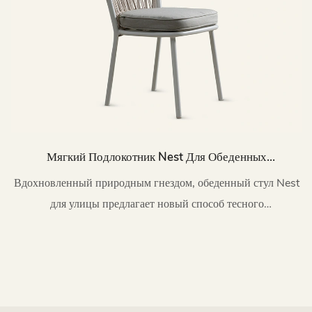
Мягкий Подлокотник Nest Для Обеденных
Стульев На Открытом Воздухе HC54
Вдохновленный природным гнездом, обеденный стул Nest
для улицы предлагает новый способ тесного
взаимодействия с природой.