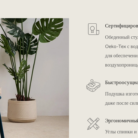
Сертифициров
Обеденный сту
Oeko-Tex с во
для обеспечени
воздухопрониц
Быстроосущна
Подушка изгото
даже после сил
Эргономичный
Углы спинки и