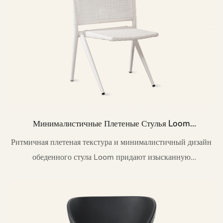
Минималистичные Плетеные Стулья Loom
Mental Patio Для Обедов HC26
Ритмичная плетеная текстура и минималистичный дизайн
обеденного стула Loom придают изысканную
непринужденную эстетику открытым пространствам.