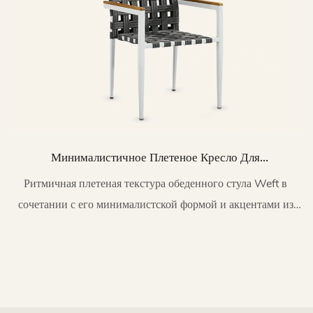
Минималистичное Плетеное Кресло Для
Обеденной Зоны Weft Mental Для Улицы HC21
Ритмичная плетеная текстура обеденного стула Weft в
сочетании с его минималистской формой и акцентами из
тикового дерева наполняет открытые пространства
изысканной непринужденной эстетикой.