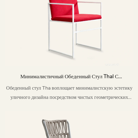
Минималистичный Обеденный Стул Thal С
Мягкой Обивкой Из Металла Для Улицы HC14
Обеденный стул Tha воплощает минималистскую эстетику
уличного дизайна посредством чистых геометрических
форм.