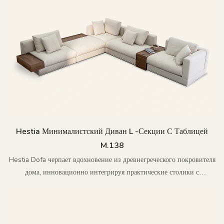
Hestia Минималистский Диван L -секции С Таблицей
M.138
Hestia Dofa черпает вдохновение из древнегреческого покровителя
дома, инновационно интегрируя практические столики с
хранением в современный минималистский дизайн,
переосмысливая эстетику вневременной дома