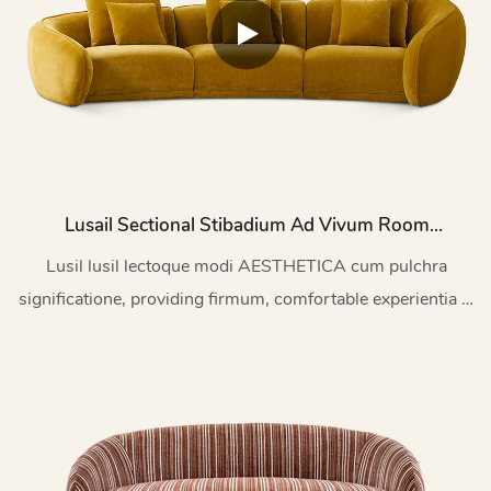
Lusail Sectional Stibadium Ad Vivum Room
MFS04
Lusil lusil lectoque modi AESTHETICA cum pulchra
significatione, providing firmum, comfortable experientia et
unique consilio