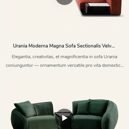
Urania Moderna Magna Sofa Sectionalis Velvet
MSF03
Elegantia, creativitas, et magnificentia in sofa Urania
coniunguntur — ornamentum versatile pro vita domestica
moderna.