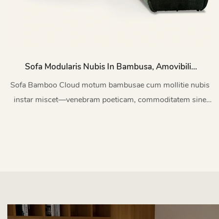
Sofa Modularis Nubis In Bambusa, Amovibilis
Et Lavabilis M179
Sofa Bamboo Cloud motum bambusae cum mollitie nubis
instar miscet—venebram poeticam, commoditatem sine
ulla concessione.