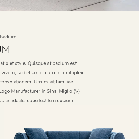
ibadium
UM
io et style. Quisque stibadium est
 vivum, sed etiam occurrens multiplex
 consolationem. Utrum sit familiae
Logo Manufacturer in Sina, Miglio (V)
 an idealis supellectilem socium