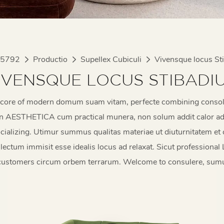
 5792
Productio
Supellex Cubiculi
Vivensque locus St
IVENSQUE LOCUS STIBADI
 core of modern domum suam vitam, perfecte combining consolat
rn AESTHETICA cum practical munera, non solum addit calor ad
ocializing. Utimur summus qualitas materiae ut diuturnitatem et
lectum immisit esse idealis locus ad relaxat. Sicut professional 
ustomers circum orbem terrarum. Welcome to consulere, sumus