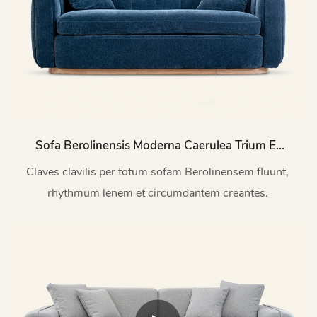
Sofa Berolinensis Moderna Caerulea Trium Et
Duorum Sedilium M232
Claves clavilis per totum sofam Berolinensem fluunt,
rhythmum lenem et circumdantem creantes.