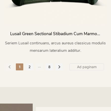
Lusail Green Sectional Stibadium Cum Marmore
Parte Mensa MSF04
Seriem Lusail continuans, arcus aureus classicus modulis
mensarum lateralium additur.
...
1
2
8