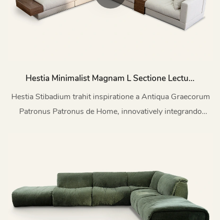
Hestia Minimalist Magnam L Sectione Lectum
Lectum Et Mensa M138
Hestia Stibadium trahit inspiratione a Antiqua Graecorum
Patronus Patronus de Home, innovatively integrando
practica repono latus tables in modern Minimalist consilio,
reinterpreting in Disputationi Home AESTHETIC