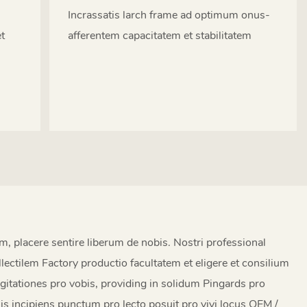
Incrassatis larch frame ad optimum onus-
et
afferentem capacitatem et stabilitatem
s
m, placere sentire liberum de nobis. Nostri professional
ellectilem Factory productio facultatem et eligere et consilium
gitationes pro vobis, providing in solidum Pingards pro
alis incipiens punctum pro lecto posuit pro vivi locus OEM /