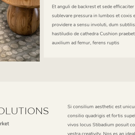
Et anguli de backrest et sede efficaciter
sublevare pressura in lumbos et coxis 
providere a sensu involuti, dum subtili
hastiludio de cathedra Cushion praebet
auxilium ad femur, ferens ruptis
Si consilium aesthetic est unicu
OLUTIONS
consilio quadrigis et fortis sup
rket
vivos locus Stibadium posuit co
vestra creativity. Nos es an ide