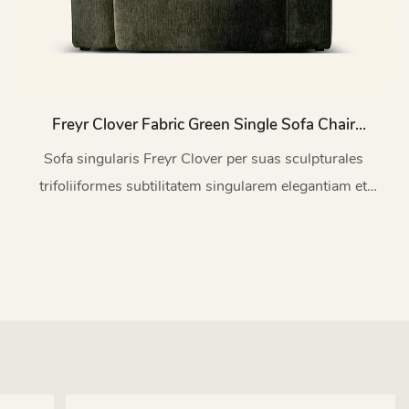
Freyr Clover Fabric Green Single Sofa Chair
Indoor M203
Sofa singularis Freyr Clover per suas sculpturales
trifoliiformes subtilitatem singularem elegantiam et
emotionem lenem evocat.