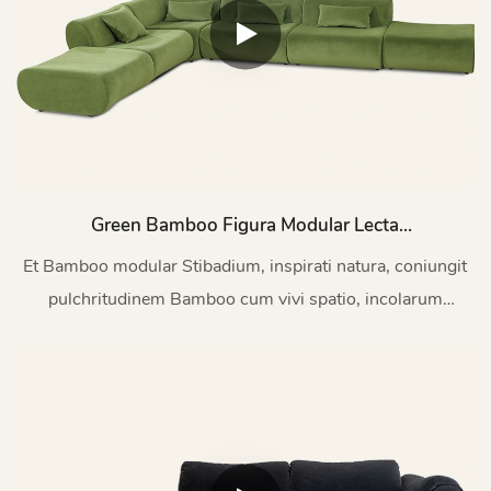
Green Bamboo Figura Modular Lecta
Umbraticis M040
Et Bamboo modular Stibadium, inspirati natura, coniungit
pulchritudinem Bamboo cum vivi spatio, incolarum
environmental commitment et personalized Design