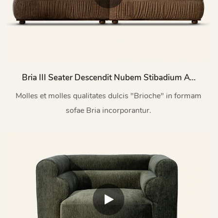
Bria III Seater Descendit Nubem Stibadium Ad
Animam Viventem Locus M198
Molles et molles qualitates dulcis "Brioche" in formam
sofae Bria incorporantur.