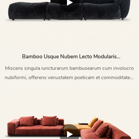
Bamboo Usque Nubem Lecto Modularis
Nigrum Washable M219
Miscens singula iuncturarum bambusearum cum involucro
nubiformi, offerens venustatem poeticam et commoditatem
hodiernam.