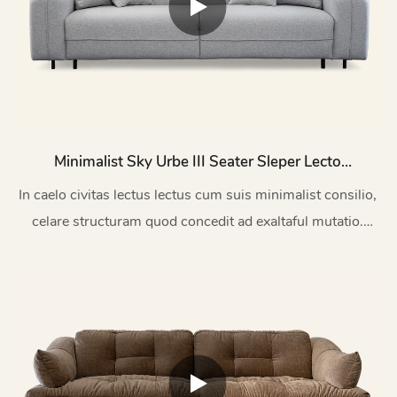
Minimalist Sky Urbe III Seater Sleper Lecto
Lectum Vitae Locus M076B
In caelo civitas lectus lectus cum suis minimalist consilio,
celare structuram quod concedit ad exaltaful mutatio.
Condensibus libera animosum imaginem caeli urbem in
vitam intus