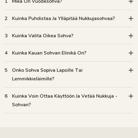
1
Mikä On Vuodesohva?
2
Kuinka Puhdistaa Ja Ylläpitää Nukkujasohvaa?
3
Kuinka Valita Oikea Sohva?
4
Kuinka Kauan Sohvan Elinikä On?
5
Onko Sohva Sopiva Lapsille Tai
Lemmikkieläimille?
6
Kuinka Voin Ottaa Käyttöön Ja Vetää Nukkuja -
Sohvan?