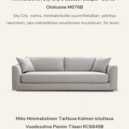
Olohuone M076B
Sky City -sohva, minimalistisella suunnittelullaan, piilottaa
rakenteen, joka mahdollistaa vaivattoman muutoksen. Se tiivistää
Sky Cityn vapaan henkisen kuvan elämän sisällä olevaan elämään
Milio Minimalistinen Taittuva Kolmen Istuttava
Vuodesohva Pieniin Tilaan RC6845B