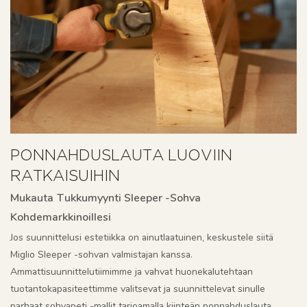
PONNAHDUSLAUTA LUOVIIN
RATKAISUIHIN
Mukauta Tukkumyynti Sleeper -sohva
Kohdemarkkinoillesi
Jos suunnittelusi estetiikka on ainutlaatuinen, keskustele siitä
Miglio Sleeper -sohvan valmistajan kanssa.
Ammattisuunnittelutiimimme ja vahvat huonekalutehtaan
tuotantokapasiteettimme valitsevat ja suunnittelevat sinulle
parhaat sohvapeti -mallit tarjoamalla kiinteän ponnahduslauta