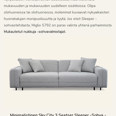
mukavuuden ja mukavuuden uudelleen sisätiloissa. Olipa
olohuoneissa tai olohuoneissa, molemmat kuvaavat nykyaikaisten
huonekalujen monipuolisuutta ja tyyliä. Jos etsit Sleeper -
sohvaotehdasta, Miglio 5792 on paras valinta yhtenä parhaimmista
Mukautetut nukkuja -sohvavalmistajat.
Minimalistinen Sky City 3 Seatser Sleeper -sohva -