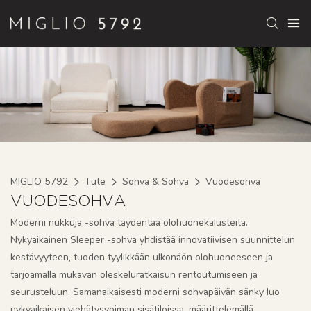
MIGLIO 5792
Tute
Sohva & Sohva
Vuodesohva
VUODESOHVA
Moderni nukkuja -sohva täydentää olohuonekalusteita.
Nykyaikainen Sleeper -sohva yhdistää innovatiivisen suunnittelun
kestävyyteen, tuoden tyylikkään ulkonäön olohuoneeseen ja
tarjoamalla mukavan oleskeluratkaisun rentoutumiseen ja
seurusteluun. Samanaikaisesti moderni sohvapäivän sänky luo
nykyaikaisen viehätysvoiman sisätiloissa, määrittelemällä