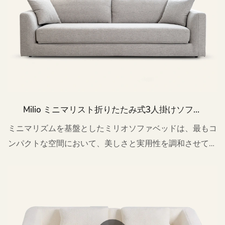
Milio ミニマリスト折りたたみ式3人掛けソファ
ベッド（省スペース向け）RC6845B
ミニマリズムを基盤としたミリオソファベッドは、最もコ
ンパクトな空間において、美しさと実用性を調和させてい
ます。