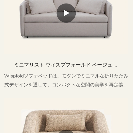
ミニマリスト ウィスプフォールド ベージュ 引
き出し式ソファベッド 2人掛け M184-A
Wispfoldソファベッドは、モダンでミニマルな折りたたみ
式デザインを通して、コンパクトな空間の美学を再定義し
ます。