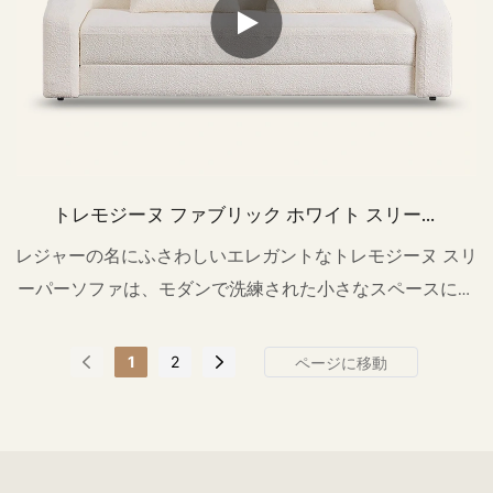
トレモジーヌ ファブリック ホワイト スリーパ
ーソファ M156B
レジャーの名にふさわしいエレガントなトレモジーヌ スリ
ーパーソファは、モダンで洗練された小さなスペースに最
適です。
1
2