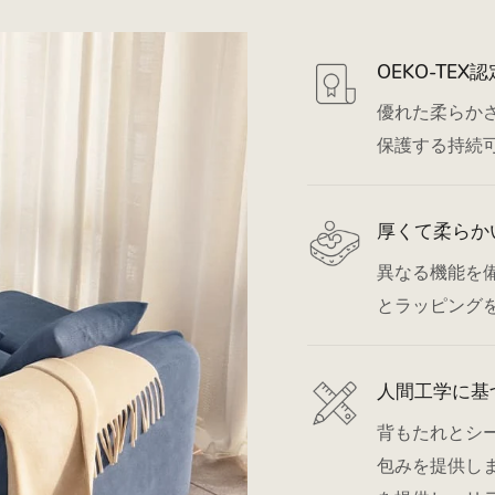
OEKO-TE
優れた柔らか
保護する持続
厚くて柔らか
異なる機能を
とラッピング
人間工学に基
背もたれとシ
包みを提供し