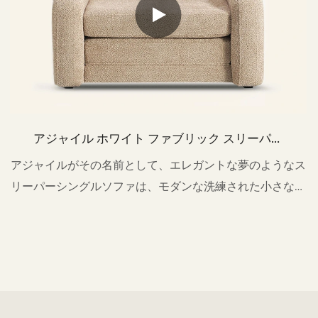
アジャイル ホワイト ファブリック スリーパー
シングル ソファ チェア M156B
アジャイルがその名前として、エレガントな夢のようなス
リーパーシングルソファは、モダンな洗練された小さなス
ペースに適しています