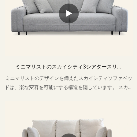
ミニマリストのスカイシティ3シアタースリー
パーソファベッドリビングルームM076B
ミニマリストのデザインを備えたスカイシティソファベッ
ドは、楽な変容を可能にする構造を隠しています。 スカイ
シティの自由なイメージを手の届かない生活に凝縮させま
す