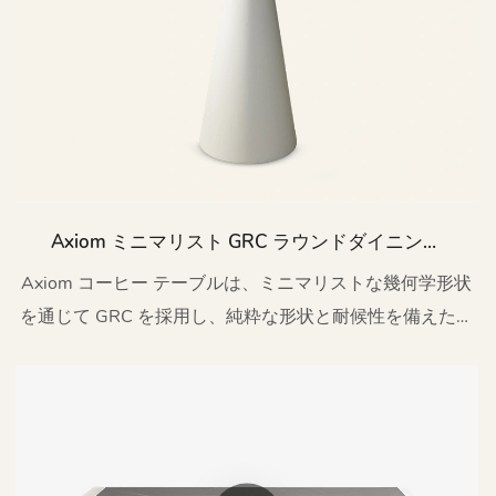
Axiom ミニマリスト GRC ラウンドダイニング
カウンターハイトテーブル パティオ HB77
Axiom コーヒー テーブルは、ミニマリストな幾何学形状
を通じて GRC を採用し、純粋な形状と耐候性を備えた現
代的な空間美学を生み出します。