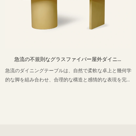
急流の不規則なグラスファイバー屋外ダイニン
グテーブルTC1079
急流のダイニングテーブルは、自然で柔軟な卓上と幾何学
的な脚を組み合わせ、合理的な構造と感情的な表現を完全
にバランスさせ、現代のデザインの美学と自然な活力を屋
外空間に注入します