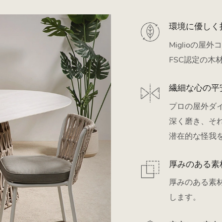
環境に優しく
Miglioの
FSC認定の
繊細な心の平
プロの屋外ダイ
深く磨き、そ
潜在的な怪我
厚みのある素
厚みのある素
します。