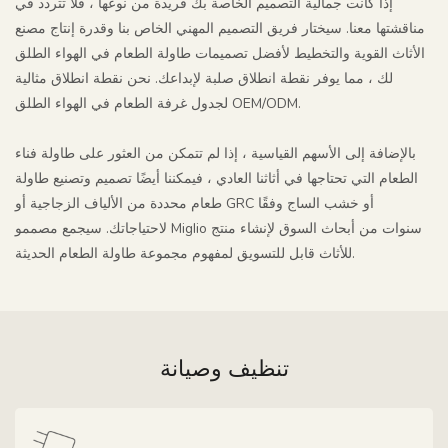
إذا كانت جمالية التصميم الخاصة بك فريدة من نوعها ، فلا تتردد في
مناقشتها معنا. سيختار فريق التصميم المهني الخاص بنا وقدرة إنتاج مصنع
الأثاث القوية والتخطيط لأفضل تصميمات طاولة الطعام في الهواء الطلق
لك ، مما يوفر نقطة انطلاق صلبة لإبداعك. نحن نقطة انطلاق مثالية
لجدول غرفة الطعام في الهواء الطلق OEM/ODM.
بالإضافة إلى الأسهم القياسية ، إذا لم تتمكن من العثور على طاولة فناء
الطعام التي تحتاجها في أثاثنا العادي ، فيمكننا أيضًا تصميم وتصنيع طاولة
طعام محددة من الألياف الزجاجية أو GRC أو خشب الساج وفقًا
لاحتياجاتك. سيجمع مصممو Miglio سنوات من أبحاث السوق لإنشاء منتج
للأثاث قابل للتسويق لمفهوم مجموعة طاولة الطعام الحديثة.
تنظيف وصيانة