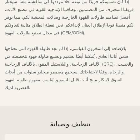
إذا كان تصميمكم فريدًا من نوعه، فلا تترددوا في مناقشته معنا. سيختار
فريقنا المحترف من المصممين، وطاقتنا الإنتاجية القوية في مصنع الأثاث،
أفضل تصاميم طاولات القهوة الخارجية وصالات المعيشة لكم، مما يوفر
لكم منصةً قويةً لإطلاق العنان لإبداعكم. نحن نقطة انطلاق مثالية لتعاونكم
في مجال تصنيع طاولات القهوة (OEM/ODM).
بالإضافة إلى المخزون القياسي، إذا لم تجد طاولة القهوة التي تحتاجها
ضمن أثاثنا العادي، يُمكننا أيضًا تصميم وتصنيع طاولة قهوة مُخصصة من
الألياف الزجاجية، والبلاستيك المقوى بالألياف الزجاجية (GRC)، والخشب،
والرخام، وفقًا لاحتياجاتك. سيجمع مصممو ميجليو سنوات من أبحاث
السوق لابتكار منتج أثاث قابل للتسويق يُناسب مفهوم طاولة القهوة
العصرية لديك.
تنظيف وصيانة