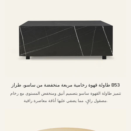
طاولة قهوة رخامية مربعة منخفضة من ساسو، طراز B53
تتميز طاولة القهوة ساسو بتصميم أنيق ومنخفض المستوى مع رخام
مصقول راقٍ، مما يضفي عليها أناقة معاصرة راقية.