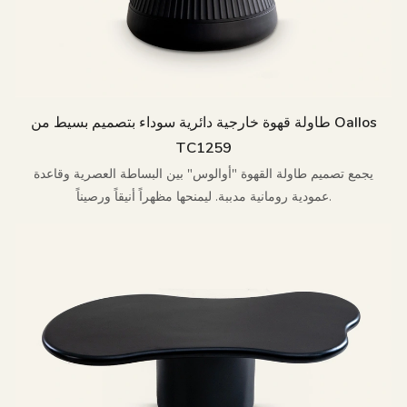
طاولة قهوة خارجية دائرية سوداء بتصميم بسيط من Oallos
TC1259
يجمع تصميم طاولة القهوة "أوالوس" بين البساطة العصرية وقاعدة
عمودية رومانية مدببة. ليمنحها مظهراً أنيقاً ورصيناً.