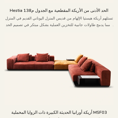
Hestia الحد الأدنى من الأريكة المقطعية مع الجدول م138
تستلهم أريكة هيستيا الإلهام من قديس المنزل اليوناني القديم في المنزل
، مما يدمج طاولات جانبية للتخزين العملية بشكل مبتكر في تصميم الحد
الأدنى الحديث ، وإعادة تفسير جماليات المنزل الخالدة
أريكة أورانيا الحديثة الكبيرة ذات الزوايا المخملية MSF03