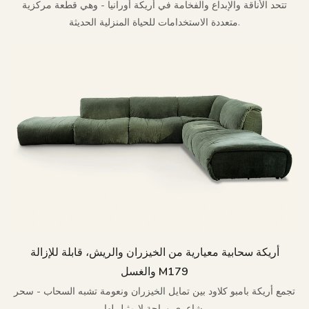
تتحد الأناقة والإبداع والفخامة في أريكة أورانيا - وهي قطعة مركزية
متعددة الاستخدامات للحياة المنزلية الحديثة.
أريكة سحابية معيارية من الخيزران والريش، قابلة للإزالة
والغسل M179
تجمع أريكة بامبو كلاود بين تمايل الخيزران ونعومة تشبه السحاب - سحر
شاعري وراحة لا مثيل لها.