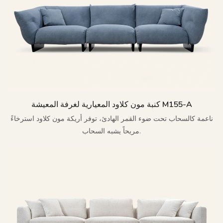
كنبة مون كلاود المعيارية لغرفة المعيشة M155-A
ناعمة كالسحاب تحت ضوء القمر الهادئ، توفر أريكة مون كلاود استرخاءً
مريحاً يشبه السحاب.