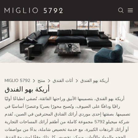
أريكة بهو الفندق
أثاث الفندق
منتج
MIGLIO 5792
أريكة بهو الفندق
أريكة بهو الفندق، بتصميمها الأنيق وراحتها الفائقة، تُضفي انطباعًا أوليًا
راقيًا ودافئًا على الضيوف، وتُصبح محورًا بصريًا وعنصرًا أساسيًا في
تصميمها. بصفتها إحدى موردي أرائك الفنادق المحترفين في الصين، تُقدم
شركة ميجيلو 5792 مجموعة كاملة من أطقم أرائك المساحات التجارية
أو أرائك الردهات الكبيرة، مع خدمة تخصيص شاملة، بدءًا من مواصفات
الحجم والمواد والألوان، ويمكن تخصيص كل ذلك وفقًا لمشروع الفندق.