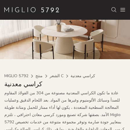
كراسي معدنية
الشعر C
منتج
MIGLIO 5792
كراسي معدنية
عادة ما تكون الكراسي المعدنية مصنوعة من 304 من الفولاذ المقاوم
للصدأ وسبائك الألومنيوم وغيرها من المواد. بعد اللحام الدقيق وعمليات
المعالجة السطحية المتعددة ، يكون لها أداء ممتاز للحمل ومتانة طويلة
الأمد. بصفتها شركة تصنيع ومورد كرسي معادن احترافي ، تلتزم Miglio
5792 بمعايير جودة صارمة وتوفر مجموعة متنوعة من خدمات تخصيص
كرسي المعادن الداخلية والخارجية ، بما في ذلك كراسي الصالة وكراسي