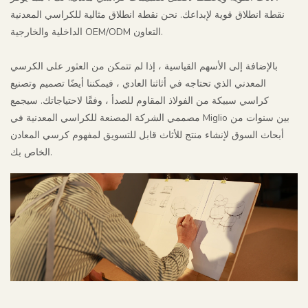
نقطة انطلاق قوية لإبداعك. نحن نقطة انطلاق مثالية للكراسي المعدنية
الداخلية والخارجية OEM/ODM التعاون.
بالإضافة إلى الأسهم القياسية ، إذا لم تتمكن من العثور على الكرسي
المعدني الذي تحتاجه في أثاثنا العادي ، فيمكننا أيضًا تصميم وتصنيع
كراسي سبيكة من الفولاذ المقاوم للصدأ ، وفقًا لاحتياجاتك. سيجمع
مصممي الشركة المصنعة للكراسي المعدنية في Miglio بين سنوات من
أبحاث السوق لإنشاء منتج للأثاث قابل للتسويق لمفهوم كرسي المعادن
الخاص بك.