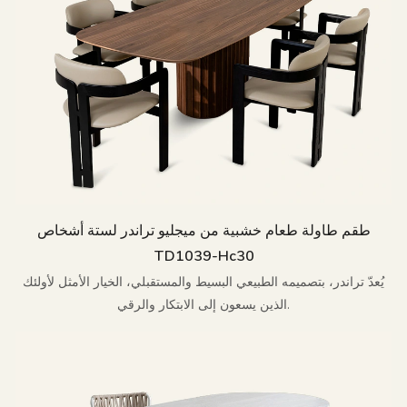
طقم طاولة طعام خشبية من ميجليو تراندر لستة أشخاص
TD1039-Hc30
يُعدّ تراندر، بتصميمه الطبيعي البسيط والمستقبلي، الخيار الأمثل لأولئك
الذين يسعون إلى الابتكار والرقي.