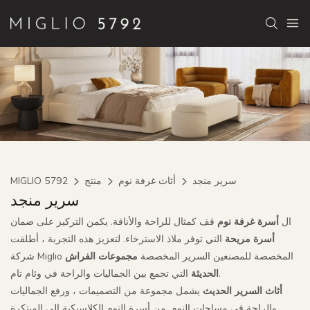
سرير منجد
أثاث غرفة نوم
منتج
MIGLIO 5792
سرير منجد
ال
أسرة غرفة نوم
قف كمثال للراحة والأناقة. يكمن التركيز على ضمان
أسرة مريحة
التي توفر ملاذ الاسترخاء. لتعزيز هذه التجربة ، أطلقت
شركة Miglio المخصصة للمصنعين السرير المخصصة
مجموعات الفراش
التي تجمع بين الجماليات والراحة في وئام تام.
الحديثة
أثاث السرير الحديث
يشمل مجموعة من التصميمات ، ورفع الجماليات
والراحة في مساحات النوم. من أسرة النوم الكلاسيكية إلى المبتكرة