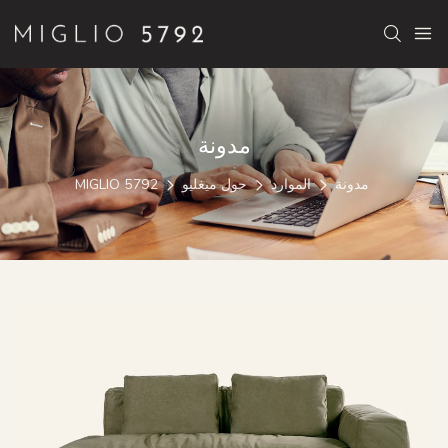
مدونة
مدونة
الموارد
حول ميغليو
MIGLIO 5792