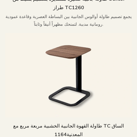
طراز TC1260
يجمع تصميم طاولة أوالوس الجانبية بين البساطة العصرية وقاعدة عمودية
رومانية مدببة. لتمنحك مظهراً أنيقاً وثابتاً.
طاولة القهوة الجانبية الخشبية مربعة مربع مع TC الساق
المعدنية1164