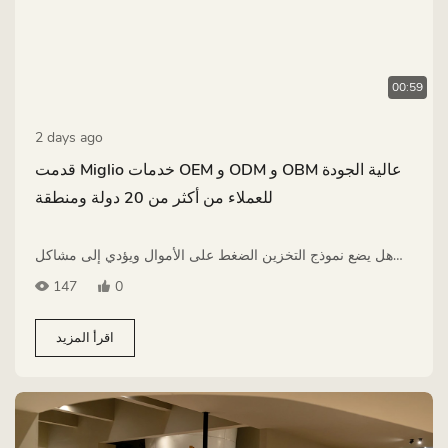
00:59
2 days ago
قدمت Miglio خدمات OEM و ODM و OBM عالية الجودة
للعملاء من أكثر من 20 دولة ومنطقة
هل يضع نموذج التخزين الضغط على الأموال ويؤدي إلى مشاكل
في المخزون؟ قدمت Miglio خدمات OEM و ODM و OBM عالية
147
0
الجودة للعملاء من أكثر من 20 دولة ومنطقة.
اقرأ المزيد