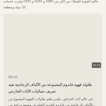
وفرت خدمات OEM و ODM و OBM عالية الجودة للعملاء من أكثر من
20 دولة ومنطقة
00:22
08-03
طاولة قهوة غاندوم المصنوعة من الألياف الزجاجية تعيد
تعريف جماليات الأثاث الخارجي
في عالم أثاث الحدائق، يكسر طقم طاولات القهوة المصنوع من
الألياف الزجاجية من غاندوم الحدود التقليدية، ويجمع ببراعة بين