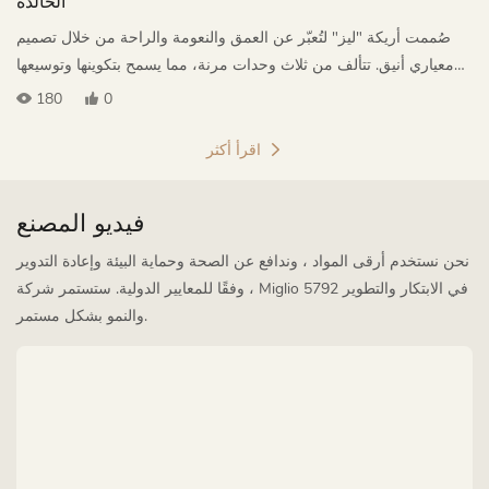
الخالدة
صُممت أريكة "ليز" لتُعبّر عن العمق والنعومة والراحة من خلال تصميم
معياري أنيق. تتألف من ثلاث وحدات مرنة، مما يسمح بتكوينها وتوسيعها
بحرية، وتحويل مساحة الجلوس الواسعة إلى فضاء للتعبير الشخصي.
180
0
تخلق أبعادها المريحة وخطوطها البسيطة جمالية عصرية تعكس نمط حياة
يتسم بالحرية والتفرد والعيش المريح.
اقرأ أكثر
فيديو المصنع
نحن نستخدم أرقى المواد ، وندافع عن الصحة وحماية البيئة وإعادة التدوير
، وفقًا للمعايير الدولية. ستستمر شركة Miglio 5792 في الابتكار والتطوير
والنمو بشكل مستمر.