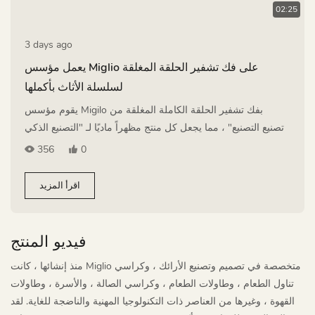
02:25
3 days ago
يعمل مؤسس Miglio على فك تشفير الحلقة المغلقة
لسلسلة الأثاث بأكملها
يقوم مؤسس Migilo بفك تشفير الحلقة الكاملة المغلقة من
"تصنيع التصنيع" ، مما يجعل كل منتج مظهراً ماديًا لـ "التصنيع الذكي
الصيني × الحرف الدقيقة الإيطالية "
356
0
اقرأ المزيد
فيديو المنتج
منذ إنشائها ، كانت Miglio متخصصة في تصميم وتصنيع الأرائك ، وكراسي
تناول الطعام ، وطاولات الطعام ، وكراسي الصالة ، والأسرة ، وطاولات
القهوة ، وغيرها من العناصر ذات التكنولوجيا المهنية والناضجة للغاية. لقد