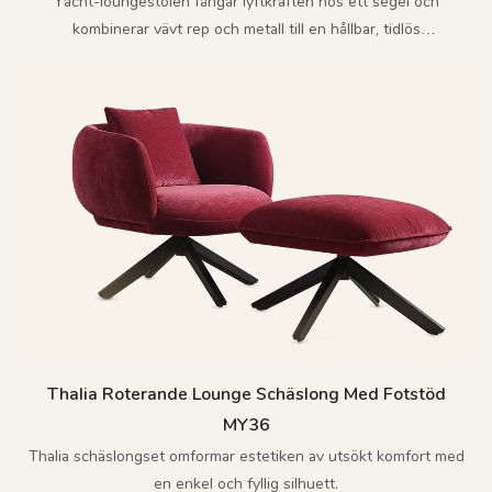
Yacht-loungestolen fångar lyftkraften hos ett segel och
kombinerar vävt rep och metall till en hållbar, tidlös
utomhusdesign.
Thalia Roterande Lounge Schäslong Med Fotstöd
MY36
Thalia schäslongset omformar estetiken av utsökt komfort med
en enkel och fyllig silhuett.