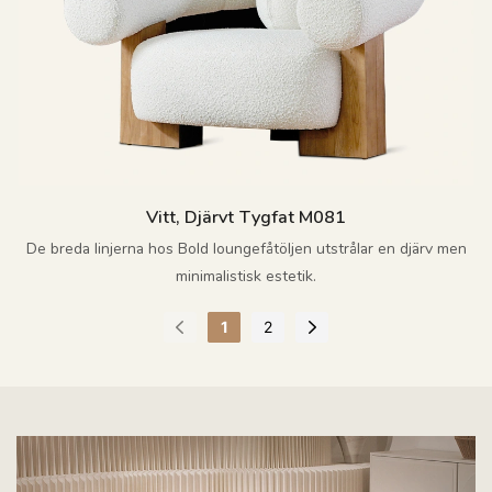
Vitt, Djärvt Tygfat M081
De breda linjerna hos Bold loungefåtöljen utstrålar en djärv men
minimalistisk estetik.
1
2