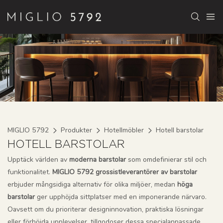
MIGLIO 5792
Produkter
Hotellmöbler
Hotell barstolar
HOTELL BARSTOLAR
Upptäck världen av
moderna barstolar
som omdefinierar stil och
funktionalitet.
MIGLIO 5792 grossistleverantörer av barstolar
erbjuder mångsidiga alternativ för olika miljöer, medan
höga
barstolar
ger upphöjda sittplatser med en imponerande närvaro.
Oavsett om du prioriterar designinnovation, praktiska lösningar
eller förhöjda upplevelser, tillgodoser dessa specialanpassade