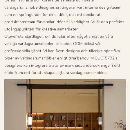
Genom att hitta och kurera de senaste och bästa
vardagsrumsmöbeldesignerna fungerar vårt interna designteam
som en språngbräda för dina idéer, och ett dedikerat
produktionsteam förvandlar idéer till verklighet. Vi är den perfekta
utgångspunkten för kreativa samarbeten.
Utöver standardlager, om du letar efter något annat än våra
vanliga vardagsrumsmöbler, är möbel-ODM också vår
professionella tjänst. Vi kan även designa och tillverka specifika
typer av vardagsrumsmöbler enligt dina behov. MIGLIO 5792:s
designers kan integrera åratal av marknadsundersökningar i ditt
möbelkoncept för att skapa säljbara vardagsrumsmöbler.