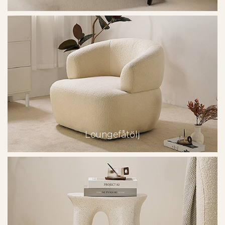
Loungefåtölj