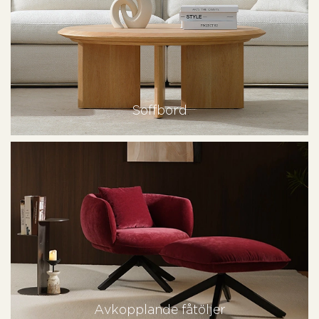
Soffbord
Avkopplande fåtöljer