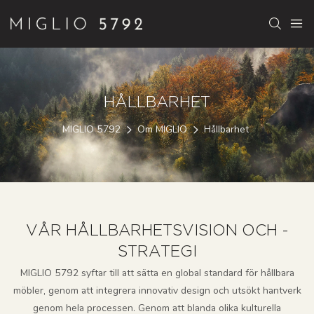
HÅLLBARHET
MIGLIO 5792
Om MIGLIO
Hållbarhet
VÅR HÅLLBARHETSVISION OCH -
STRATEGI
MIGLIO 5792 syftar till att sätta en global standard för hållbara
möbler, genom att integrera innovativ design och utsökt hantverk
genom hela processen. Genom att blanda olika kulturella