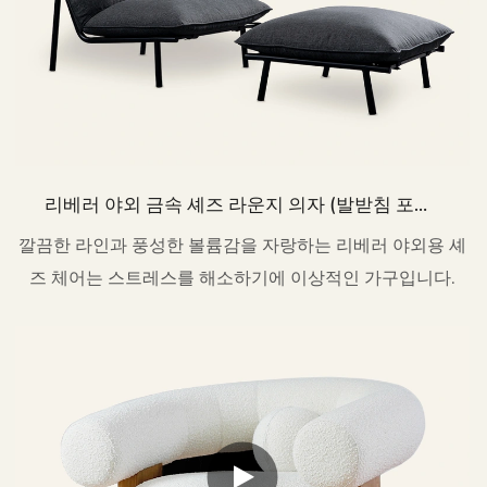
리베러 야외 금속 셰즈 라운지 의자 (발받침 포함)
세트 HC63
깔끔한 라인과 풍성한 볼륨감을 자랑하는 리베러 야외용 셰
즈 체어는 스트레스를 해소하기에 이상적인 가구입니다.