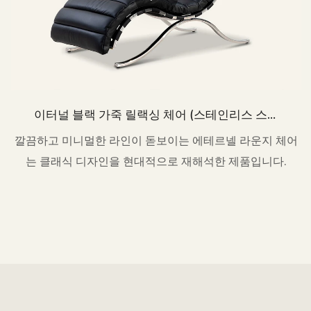
이터널 블랙 가죽 릴랙싱 체어 (스테인리스 스틸
베이스) MY172
깔끔하고 미니멀한 라인이 돋보이는 에테르넬 라운지 체어
는 클래식 디자인을 현대적으로 재해석한 제품입니다.