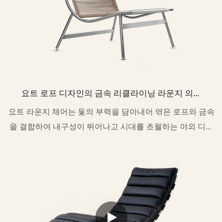
요트 로프 디자인의 금속 리클라이닝 라운지 의자
(파티오용) MY174
요트 라운지 체어는 돛의 부력을 담아내어 엮은 로프와 금속
을 결합하여 내구성이 뛰어나고 시대를 초월하는 야외 디자
인을 완성했습니다.