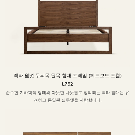
렉타 월넛 무늬목 원목 침대 프레임 (헤드보드 포함)
L752
순수한 기하학적 형태와 따뜻한 나뭇결로 정의되는 렉타 침대는 유
려하고 통일된 실루엣을 자랑합니다.