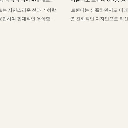
TD1016-MY205
TD1039-Hc30
트는 자연스러운 선과 기하학
트랜더는 심플하면서도 미래
융합하여 현대적인 우아함 속
연 친화적인 디자인으로 혁
과 질서의 균형을 이루고 있
추구하는 사람들에게 이상적
습니다.
다.