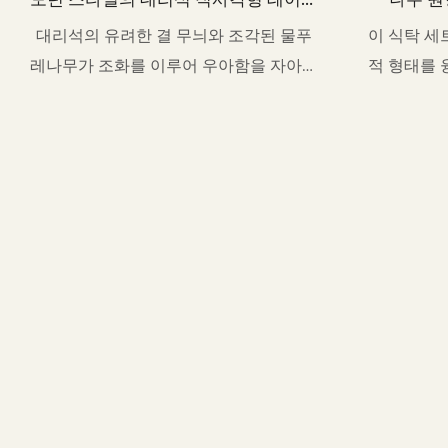
과 의자 세트 TD1020-MY204
대리석의 유려한 결 무늬와 조각된 물푸
이 식탁 세
레나무가 조화를 이루어 우아함을 자아내
적 형태를 
는 식탁 세트입니다.
에서 가벼움