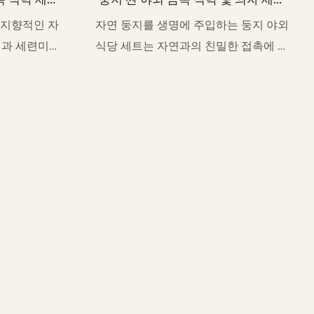
HB74-54
지향적인 자
자연 둥지를 생명에 주입하는 둥지 야외
신과 세련미를
식당 세트는 자연과의 친밀한 접촉에 대
인 선택입니
한 새로운 해석입니다.