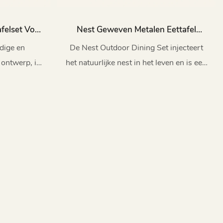
afelset Voor
Nest Geweven Metalen Eettafel
-Hc30
Buiten En Stoelen Ingesteld HB74-
dige en
De Nest Outdoor Dining Set injecteert
54
 ontwerp, is
het natuurlijke nest in het leven en is een
nnovatie en
nieuwe interpretatie van intiem contact
t.
met de natuur