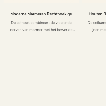
Moderne Marmeren Rechthoekige
Houten R
Tafelstoelenset TD1020-MY204
Set 
De eethoek combineert de vloeiende
De eetkame
nerven van marmer met het bewerkte
lijnen m
essenhout, wat resulteert in een elegant
creëert
geheel.
lichtheid e