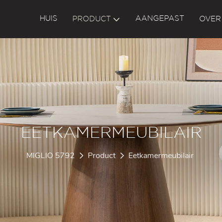
HUIS
AANGEPAST
PRODUCT
OVER
EETKAMERMEUBILAIR
MIGLIO 5792
Product
Eetkamermeubilair