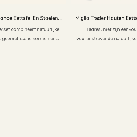
onde Eettafel En Stoelen
Miglio Trader Houten Eett
Van 4 TD1016-MY205
6 Personen TD1039
rset combineert natuurlijke
Tadres, met zijn eenvou
et geometrische vormen en
vooruitstrevende natuurlijke
 zo een evenwicht tussen
de ideale keuze voor wie i
n orde in moderne elegantie.
verfijning nastreef