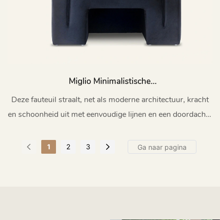
Miglio Minimalistische
Eenpersoonsbank/fauteuil Voor De
Deze fauteuil straalt, net als moderne architectuur, kracht
Woonkamer M103
en schoonheid uit met eenvoudige lijnen en een doordachte
compositie.
1
2
3