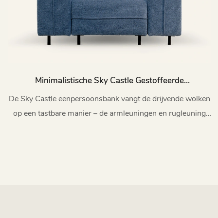
Minimalistische Sky Castle Gestoffeerde
Eenpersoonsbank Met Afneembare Rugleuning
De Sky Castle eenpersoonsbank vangt de drijvende wolken
En Armleuningen M076
op een tastbare manier – de armleuningen en rugleuning
kunnen naar wens gecombineerd of gescheiden worden.