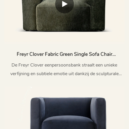
Freyr Clover Fabric Green Single Sofa Chair
Indoor M203
De Freyr Clover eenpersoonsbank straalt een unieke
verfijning en subtiele emotie uit dankzij de sculpturale
details die op een klavertje lijken.